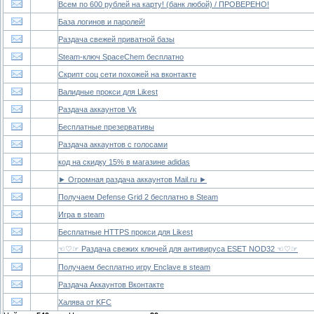
Всем по 600 рублей на карту! (банк любой) / ПРОВЕРЕНО!
База логинов и паролей!
Раздача свежей приватной базы
Steam-ключ SpaceChem бесплатно
Скрипт соц сети похожей на вконтакте
Валидные прокси для Likest
Раздача аккаунтов Vk
Бесплатные презервативы
Раздача аккаунтов с голосами
код на скидку 15% в магазине adidas
► Огромная раздача аккаунтов Mail.ru ►
Получаем Defense Grid 2 бесплатно в Steam
Игра в steam
Бесплатные HTTPS прокси для Likest
☜♡☞ Раздача свежих ключей для антивируса ESET NOD32 ☜♡☞
Получаем бесплатно игру Enclave в steam
Раздача Аккаунтов Вконтакте
Халява от KFC