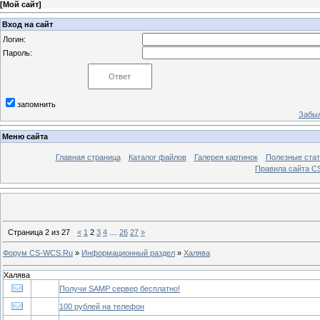
[
Мой сайт
]
Вход на сайт
Логин:
Пароль:
запомнить
Забыл
Меню сайта
Главная страница
Каталог файлов
Галерея картинок
Полезные стат
Правила сайта 
Страница
2
из
27
«
1
2
3
4
…
26
27
»
Форум CS-WCS.Ru
»
Информационный раздел
»
Халява
Халява
Получи SAMP сервер бесплатно!
100 рублей на телефон