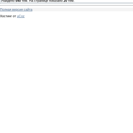
Найдено
540
тем. На странице показано
20
тем.
Полная версия сайта
Хостинг от
uCoz