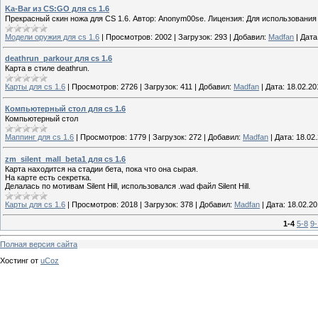
Ka-Bar из CS:GO для cs 1.6
Прекрасный скин ножа для CS 1.6. Автор: Anonym00se. Лицензия: Для использования в
Модели оружия для cs 1.6
|
Просмотров:
2002
|
Загрузок:
293
|
Добавил:
Madfan
|
Дата
deathrun_parkour для cs 1.6
Карта в стиле deathrun.
Карты для cs 1.6
|
Просмотров:
2726
|
Загрузок:
411
|
Добавил:
Madfan
|
Дата:
18.02.20
Компьютерный стол для cs 1.6
Компьютерный стол
Маппинг для cs 1.6
|
Просмотров:
1779
|
Загрузок:
272
|
Добавил:
Madfan
|
Дата:
18.02
zm_silent_mall_beta1 для cs 1.6
Карта находится на стадии бета, пока что она сырая.
На карте есть секретка.
Делалась по мотивам Silent Hill, использовался .wad файл Silent Hill.
Карты для cs 1.6
|
Просмотров:
2018
|
Загрузок:
378
|
Добавил:
Madfan
|
Дата:
18.02.2
1-4
5-8
9-
Полная версия сайта
Хостинг от
uCoz