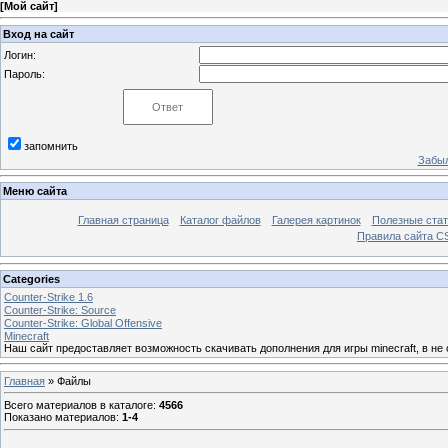
[
Мой сайт
]
Вход на сайт
Логин:
Пароль:
запомнить
Забыл
Меню сайта
Главная страница
Каталог файлов
Галерея картинок
Полезные стат
Правила сайта 
Categories
Counter-Strike 1.6
Counter-Strike: Sourcе
Counter-Strike: Global Offensive
Minecraft
Наш сайт предоставляет возможность скачивать дополнения для игры minecraft, в не
Главная
»
Файлы
Всего материалов в каталоге
:
4566
Показано материалов
:
1-4