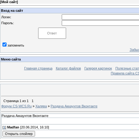
[
Мой сайт
]
Вход на сайт
Логин:
Пароль:
запомнить
Забыл
Меню сайта
Главная страница
Каталог файлов
Галерея картинок
Полезные стат
Правила сайта 
Страница
1
из
1
1
Форум CS-WCS.Ru
»
Халява
»
Раздача Аккаунтов Вконтакте
Раздача Аккаунтов Вконтакте
[
1
]
Madfan
[20.06.2014, 16:10]