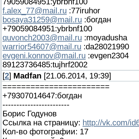
79059084951:ybrbnf100
f.alex_77@mail.ru
:77iruhor
bosaya31259@mail.ru
:богдан
+79059084951:ybrbnf100
quvonch2003@mail.ru
:moyadusha
warrior54607@mail.ru
:da28021990
evgeni.konnov@mail.ru
:evgen2304
89123736485:tujhrf2002
[
2
]
Madfan
[21.06.2014, 19:39]
=======================
+79307014647:богдан
------------------------
Борис Годунов
Ссылка на страницу:
http://vk.com/i
Кол-во фотографии: 17