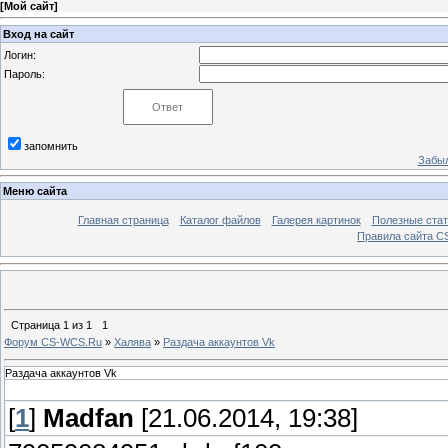
[
Мой сайт
]
Вход на сайт
Логин:
Пароль:
запомнить
Забыл
Меню сайта
Главная страница
Каталог файлов
Галерея картинок
Полезные стат
Правила сайта 
Страница
1
из
1
1
Форум CS-WCS.Ru
»
Халява
»
Раздача аккаунтов Vk
Раздача аккаунтов Vk
[
1
]
Madfan
[21.06.2014, 19:38]