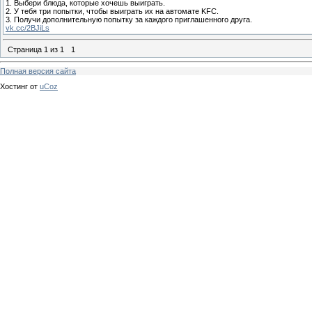
1. Выбери блюда, которые хочешь выиграть.
2. У тебя три попытки, чтобы выиграть их на автомате KFC.
3. Получи дополнительную попытку за каждого приглашенного друга.
vk.cc/2BJiLs
Страница
1
из
1
1
Полная версия сайта
Хостинг от
uCoz