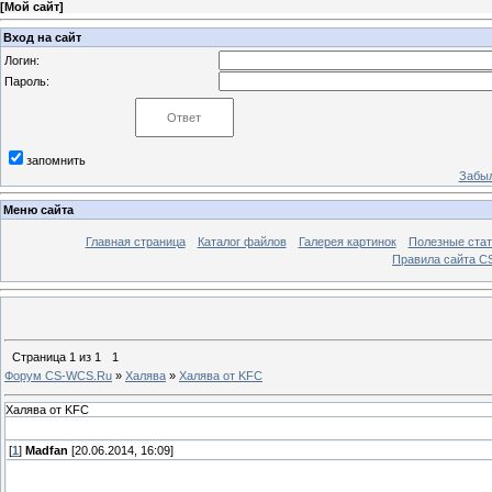
[
Мой сайт
]
Вход на сайт
Логин:
Пароль:
запомнить
Забыл
Меню сайта
Главная страница
Каталог файлов
Галерея картинок
Полезные стат
Правила сайта 
Страница
1
из
1
1
Форум CS-WCS.Ru
»
Халява
»
Халява от KFC
Халява от KFC
[
1
]
Madfan
[20.06.2014, 16:09]