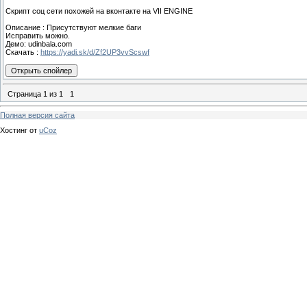
Скрипт соц сети похожей на вконтакте на VII ENGINE
Описание : Присутствуют мелкие баги
Исправить можно.
Демо: udinbala.com
Скачать :
https://yadi.sk/d/Zf2UP3vvScswf
Страница
1
из
1
1
Полная версия сайта
Хостинг от
uCoz