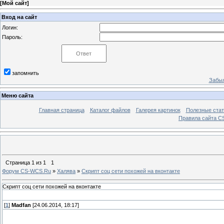
[
Мой сайт
]
Вход на сайт
Логин:
Пароль:
запомнить
Забыл
Меню сайта
Главная страница
Каталог файлов
Галерея картинок
Полезные стат
Правила сайта 
Страница
1
из
1
1
Форум CS-WCS.Ru
»
Халява
»
Скрипт соц сети похожей на вконтакте
Скрипт соц сети похожей на вконтакте
[
1
]
Madfan
[24.06.2014, 18:17]