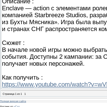
Описание :
Enclave — action с элементами роле
компанией Starbreeze Studios, разр
из Бухты Мясника». Игра была выпу
и странах СНГ распространяется ко
Сюжет :
В начале новой игры можно выбрать
события. Доступны 2 кампании: за С
получает новых персонажей.
Как получить :
https://www.youtube.com/watch?v=
Страница
1
из
1
1
Полная версия сайта
Хостинг от
uCoz