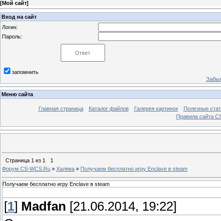
[
Мой сайт
]
Вход на сайт
Логин:
Пароль:
запомнить
Забыл
Меню сайта
Главная страница
Каталог файлов
Галерея картинок
Полезные стат
Правила сайта 
Страница
1
из
1
1
Форум CS-WCS.Ru
»
Халява
»
Получаем бесплатно игру Enclave в steam
Получаем бесплатно игру Enclave в steam
[
1
]
Madfan
[21.06.2014, 19:22]