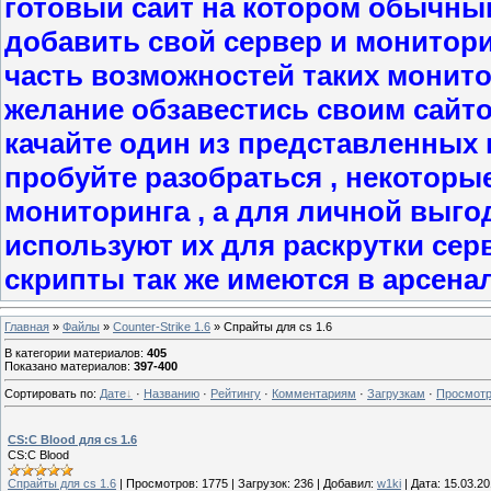
готовый сайт на котором обычны
добавить свой сервер и мониторит
часть возможностей таких монито
желание обзавестись своим сайт
качайте один из представленных в
пробуйте разобраться , некоторы
мониторинга , а для личной выго
используют их для раскрутки сер
скрипты так же имеются в арсена
Главная
»
Файлы
»
Counter-Strike 1.6
» Спрайты для cs 1.6
В категории материалов
:
405
Показано материалов
:
397-400
Сортировать по
:
Дате
·
Названию
·
Рейтингу
·
Комментариям
·
Загрузкам
·
Просмот
CS:C Blood для cs 1.6
CS:C Blood
Спрайты для cs 1.6
|
Просмотров:
1775
|
Загрузок:
236
|
Добавил:
w1ki
|
Дата:
15.03.2