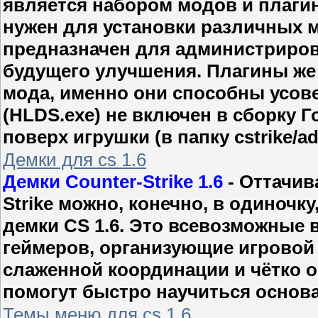
является набором модов и плагино
нужен для установки различных 
предназначен для администрирова
будущего улучшения. Плагины же 
мода, именно они способны усове
(HLDS.exe) не включен в сборку Г
поверх игрушки (в папку cstrike/
Демки для cs 1.6
Демки Counter-Strike 1.6
- Оттачив
Strike можно, конечно, в одиночк
демки CS 1.6. Это всевозможные
геймеров, организующие игровой
слаженной координации и чётко 
помогут быстро научиться основам
Темы меню для cs 1.6