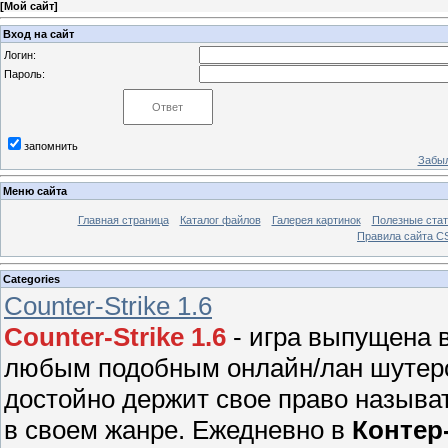
[
Мой сайт
]
Вход на сайт
Логин:
Пароль:
запомнить
Забыл
Меню сайта
Главная страница
Каталог файлов
Галерея картинок
Полезные стат
Правила сайта 
Categories
Counter-Strike 1.6
Counter-Strike 1.6
- игра выпущена в
любым подобным онлайн/лан шутером
достойно держит свое право называ
в своем жанре. Ежедневно в
Контер-