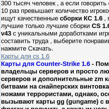
300 тысяч человек , а если говорить 
10 раз превышает количество игроко
ищут качественные
сборки КС 1.6
, 
лучшие только лучшие сборки
CS 1.
v43
с уникальными доработками игр
составить труда , выберите понрав
нажмите Скачать.
Карты для cs 1.6
Карты для Counter-Strike 1.6
- Пом
владельцы серверов и просто люб
серверов и дополнительные zm ка
битвами на снайперских винтовк
ножами террористами, однако, ос
вызывают карты gg (gungame) с 
фрагах и получать с каждым нов