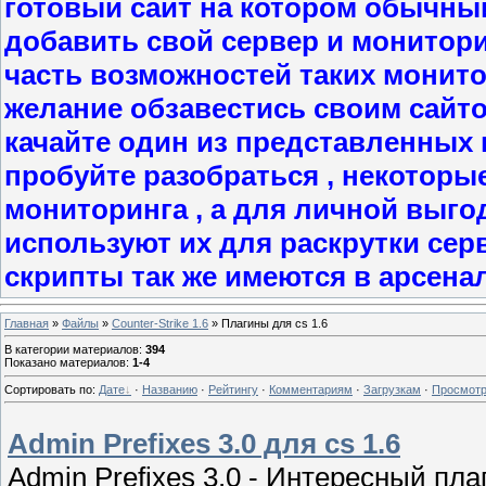
готовый сайт на котором обычны
добавить свой сервер и мониторит
часть возможностей таких монито
желание обзавестись своим сайт
качайте один из представленных в
пробуйте разобраться , некоторы
мониторинга , а для личной выго
используют их для раскрутки сер
скрипты так же имеются в арсена
Главная
»
Файлы
»
Counter-Strike 1.6
» Плагины для cs 1.6
В категории материалов
:
394
Показано материалов
:
1-4
Сортировать по
:
Дате
·
Названию
·
Рейтингу
·
Комментариям
·
Загрузкам
·
Просмот
Admin Prefixes 3.0 для cs 1.6
Admin Prefixes 3.0 - Интересный п