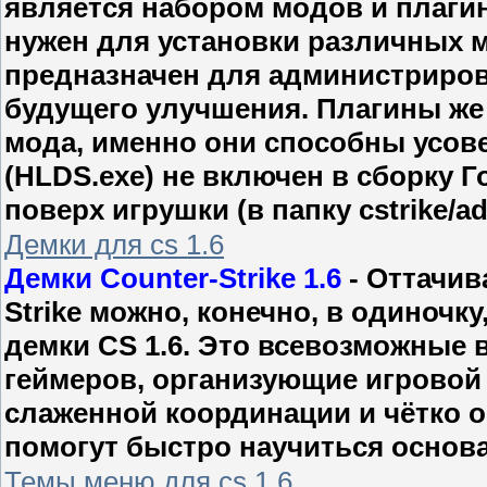
является набором модов и плагино
нужен для установки различных 
предназначен для администрирова
будущего улучшения. Плагины же 
мода, именно они способны усове
(HLDS.exe) не включен в сборку Г
поверх игрушки (в папку cstrike/
Демки для cs 1.6
Демки Counter-Strike 1.6
- Оттачив
Strike можно, конечно, в одиночк
демки CS 1.6. Это всевозможные
геймеров, организующие игровой
слаженной координации и чётко 
помогут быстро научиться основам
Темы меню для cs 1.6