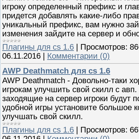
игроку определенный префикс и глав
придется добавлять какие-либо прав
уникальный префикс, вам нужно зайти
изменения зайдите на сервер и обно
Плагины для cs 1.6
|
Просмотров:
86
06.11.2016
|
Комментарии (0)
AWP Deathmatch для cs 1.6
AWP Deathmatch - Довольно-таки х
игрокам улучшить свой скилл с авп.
заходящие на сервер игроки будут п
удобной игры установите большое ко
улучшать свой скилл.
Плагины для cs 1.6
|
Просмотров:
66
06.11.2016
|
Комментарии (0)