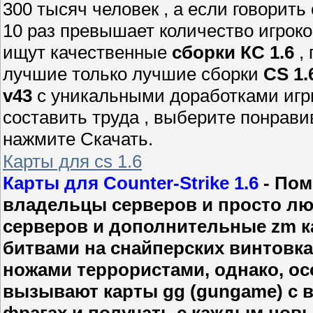
300 тысяч человек , а если говорить 
10 раз превышает количество игроко
ищут качественные
сборки КС 1.6
, 
лучшие только лучшие сборки
CS 1.
v43
с уникальными доработками игр
составить труда , выберите понрав
нажмите Скачать.
Карты для cs 1.6
Карты для Counter-Strike 1.6
- Пом
владельцы серверов и просто люб
серверов и дополнительные zm ка
битвами на снайперских винтовк
ножами террористами, однако, ос
вызывают карты gg (gungame) с 
фрагах и получать с каждым нов