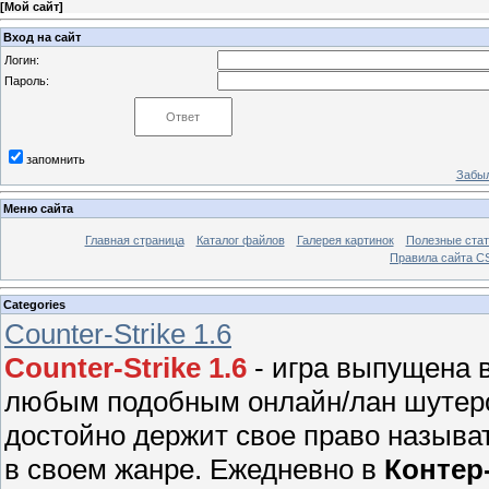
[
Мой сайт
]
Вход на сайт
Логин:
Пароль:
запомнить
Забыл
Меню сайта
Главная страница
Каталог файлов
Галерея картинок
Полезные стат
Правила сайта 
Categories
Counter-Strike 1.6
Counter-Strike 1.6
- игра выпущена в
любым подобным онлайн/лан шутером
достойно держит свое право называ
в своем жанре. Ежедневно в
Контер-