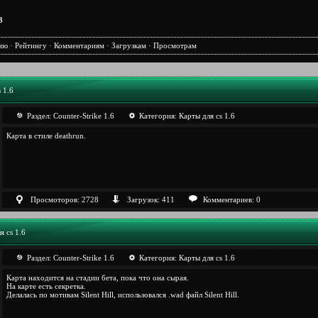
3
ию
·
Рейтингу
·
Комментариям
·
Загрузкам
·
Просмотрам
 1.6
Раздел:
Counter-Strike 1.6
Категория:
Карты для cs 1.6
Карта в стиле deathrun.
Просмоторов: 2728
Загрузок: 411
Комментариев: 0
я cs 1.6
Раздел:
Counter-Strike 1.6
Категория:
Карты для cs 1.6
Карта находится на стадии бета, пока что она сырая.
На карте есть секретка.
Делалась по мотивам Silent Hill, использовался .wad файл Silent Hill.