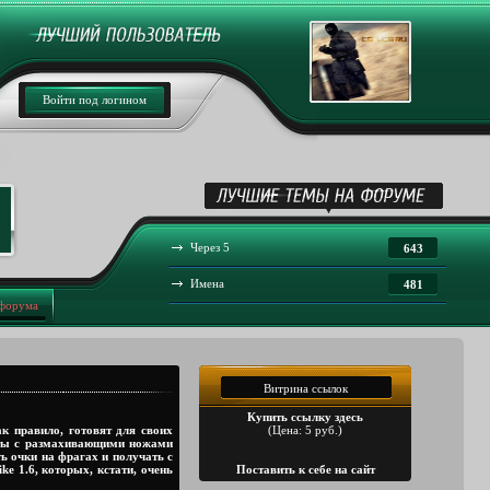
Войти под логином
Через 5
643
Имена
481
 форума
Витрина ссылок
Купить ссылку здесь
к правило, готовят для своих
(Цена: 5 руб.)
арты с размахивающими ножами
ь очки на фрагах и получать с
 1.6, которых, кстати, очень
Поставить к себе на сайт