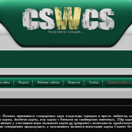
я сайта
Форум
Рейтинг сайтов
Новости
Статьи
Правила сайта и
- Помимо приевшихся стандартных карт, владельцы серверов и просто любители, ка
m карты, deathrun карты, awp карты с битвами на снайперских винтовках, 35hp к
 интерес у участников игры вызывают карты gg (gungame) с возможность зарабатыват
 совершеннее предыдущего, а эксклюзивом являются новогодние карты Counter Strike