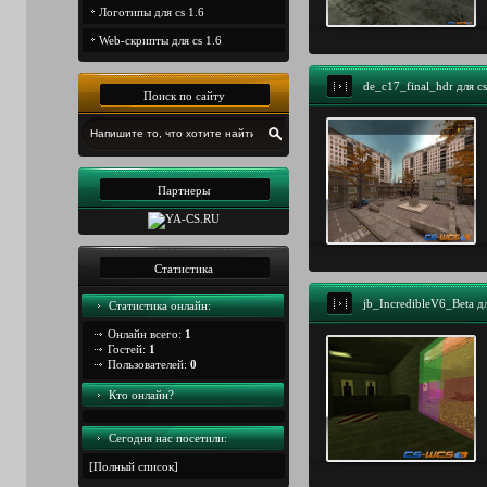
Логотипы для cs 1.6
Web-скрипты для cs 1.6
de_c17_final_hdr для cs
Поиск по сайту
Партнеры
Статистика
jb_IncredibleV6_Beta дл
Статистика онлайн:
Онлайн всего:
1
Гостей:
1
Пользователей:
0
Кто онлайн?
Сегодня наc посетили:
[
Полный список
]