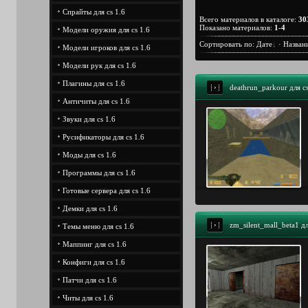
Спрайты для cs 1.6
Всего материалов в каталоге
:
30
Показано материалов
:
1-4
Модели оружия для cs 1.6
Сортировать по
:
Дате
·
Назван
Модели игроков для cs 1.6
Модели рук для cs 1.6
Плагины для cs 1.6
deathrun_parkour для cs
Античиты для cs 1.6
Звуки для cs 1.6
Русификаторы для cs 1.6
Моды для cs 1.6
Программы для cs 1.6
Готовые сервера для cs 1.6
Демки для cs 1.6
zm_silent_mall_beta1 дл
Темы меню для cs 1.6
Маппинг для cs 1.6
Конфиги для cs 1.6
Патчи для cs 1.6
Читы для cs 1.6