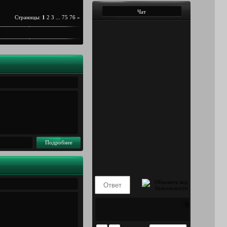
Чат
Страницы
:
1
2
3
...
75
76
»
Подробнее