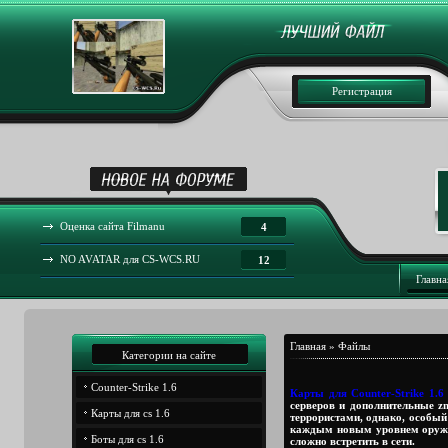
Регистрация
Оценка сайта Filmanu
4
NO AVATAR для CS-WCS.RU
12
Главна
Главная
»
Файлы
Категории на сайте
Counter-Strike 1.6
Карты для Counter-Strike 1.6
серверов и дополнительные z
Карты для cs 1.6
террористами, однако, особый
каждым новым уровнем оружие
Боты для cs 1.6
сложно встретить в сети.