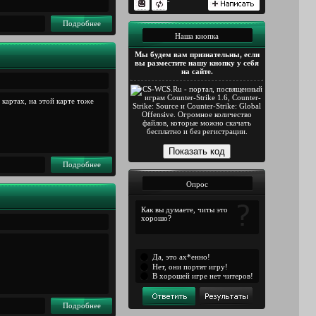
-
Подробнее
Наша кнопка
Мы будем вам признательны, если
вы разместите нашу кнопку у себя
на сайте.
 картах, на этой карте тоже
Подробнее
Опрос
Как вы думаете, читы это
хорошо?
Да, это ах*енно!
Нет, они портят игру!
В хорошей игре нет читеров!
Подробнее