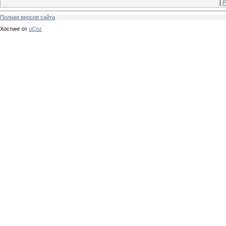
[
Р
Полная версия сайта
Хостинг от
uCoz