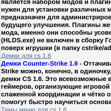
является набором модов и плагино
нужен для установки различных 
предназначен для администрирова
будущего улучшения. Плагины же 
мода, именно они способны усове
(HLDS.exe) не включен в сборку Г
поверх игрушки (в папку cstrike/
Демки для cs 1.6
Демки Counter-Strike 1.6
- Оттачив
Strike можно, конечно, в одиночк
демки CS 1.6. Это всевозможные
геймеров, организующие игровой
слаженной координации и чётко 
помогут быстро научиться основам
Темы меню для cs 1.6