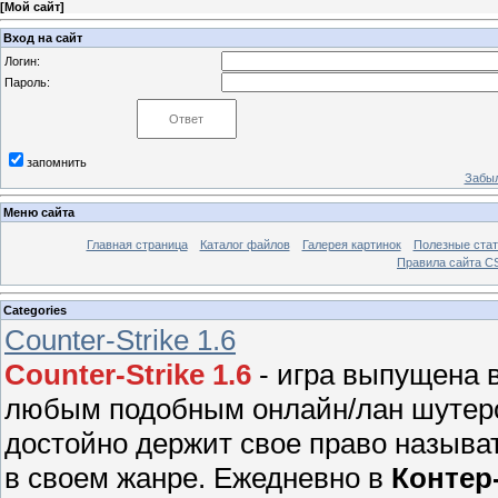
[
Мой сайт
]
Вход на сайт
Логин:
Пароль:
запомнить
Забыл
Меню сайта
Главная страница
Каталог файлов
Галерея картинок
Полезные стат
Правила сайта 
Categories
Counter-Strike 1.6
Counter-Strike 1.6
- игра выпущена в
любым подобным онлайн/лан шутером
достойно держит свое право называ
в своем жанре. Ежедневно в
Контер-