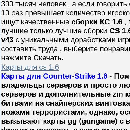
300 тысяч человек , а если говорить 
10 раз превышает количество игроко
ищут качественные
сборки КС 1.6
, 
лучшие только лучшие сборки
CS 1.
v43
с уникальными доработками игр
составить труда , выберите понрав
нажмите Скачать.
Карты для cs 1.6
Карты для Counter-Strike 1.6
- Пом
владельцы серверов и просто люб
серверов и дополнительные zm ка
битвами на снайперских винтовк
ножами террористами, однако, ос
вызывают карты gg (gungame) с 
фрагах и получать с каждым нов