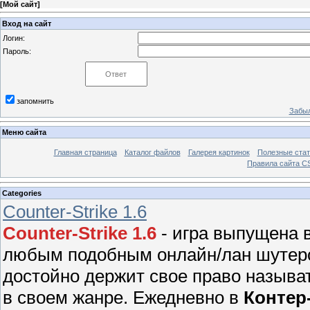
[
Мой сайт
]
Вход на сайт
Логин:
Пароль:
запомнить
Забыл
Меню сайта
Главная страница
Каталог файлов
Галерея картинок
Полезные стат
Правила сайта 
Categories
Counter-Strike 1.6
Counter-Strike 1.6
- игра выпущена в
любым подобным онлайн/лан шутером
достойно держит свое право называ
в своем жанре. Ежедневно в
Контер-