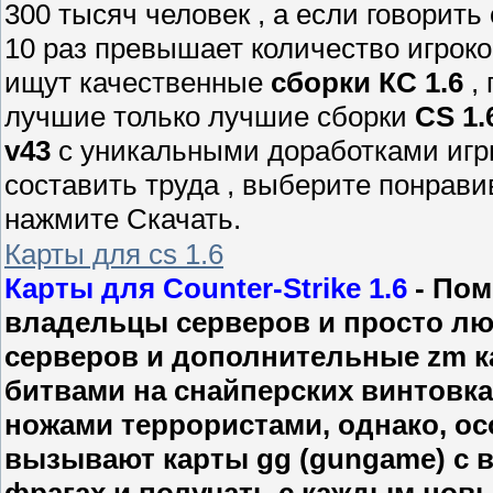
300 тысяч человек , а если говорить 
10 раз превышает количество игроко
ищут качественные
сборки КС 1.6
, 
лучшие только лучшие сборки
CS 1.
v43
с уникальными доработками игр
составить труда , выберите понрав
нажмите Скачать.
Карты для cs 1.6
Карты для Counter-Strike 1.6
- Пом
владельцы серверов и просто люб
серверов и дополнительные zm ка
битвами на снайперских винтовк
ножами террористами, однако, ос
вызывают карты gg (gungame) с 
фрагах и получать с каждым нов