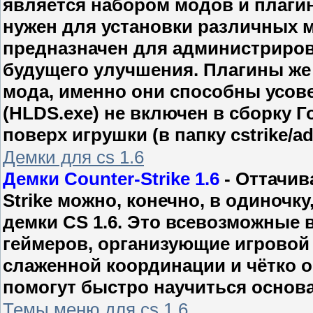
является набором модов и плагино
нужен для установки различных 
предназначен для администрирова
будущего улучшения. Плагины же 
мода, именно они способны усове
(HLDS.exe) не включен в сборку Г
поверх игрушки (в папку cstrike/
Демки для cs 1.6
Демки Counter-Strike 1.6
- Оттачив
Strike можно, конечно, в одиночк
демки CS 1.6. Это всевозможные
геймеров, организующие игровой
слаженной координации и чётко 
помогут быстро научиться основам
Темы меню для cs 1.6