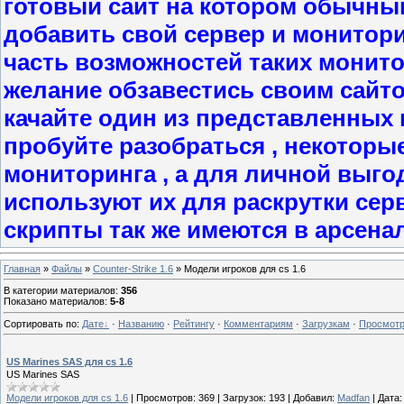
готовый сайт на котором обычны
добавить свой сервер и мониторит
часть возможностей таких монито
желание обзавестись своим сайт
качайте один из представленных в
пробуйте разобраться , некоторы
мониторинга , а для личной выго
используют их для раскрутки сер
скрипты так же имеются в арсена
Главная
»
Файлы
»
Counter-Strike 1.6
» Модели игроков для cs 1.6
В категории материалов
:
356
Показано материалов
:
5-8
Сортировать по
:
Дате
·
Названию
·
Рейтингу
·
Комментариям
·
Загрузкам
·
Просмот
US Marines SAS для cs 1.6
US Marines SAS
Модели игроков для cs 1.6
|
Просмотров:
369
|
Загрузок:
193
|
Добавил:
Madfan
|
Дата: