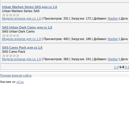
Urban Warfare Series SAS для cs 1.6
Urban Warfare Series SAS
Модели игроков для cs 1.6
|
Просмотров:
331
|
Загрузок:
172
|
Добавил:
Madfan
|
Дата:
SAS Urban Dark Camo для cs 1.6
SAS Urban Dark Camo
Модели игроков для cs 1.6
|
Просмотров:
400
|
Загрузок:
186
|
Добавил:
Madfan
|
Дата:
SAS Camo Pack для cs 1.6
SAS Camo Pack
Модели игроков для cs 1.6
|
Просмотров:
366
|
Загрузок:
241
|
Добавил:
Madfan
|
Дата:
1-4
5-8
9-
Полная версия сайта
Хостинг от
uCoz