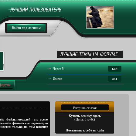
Войти под логином
Через 5
643
Имена
481
 форума
Витрина ссылок
Купить ссылку здесь
ls. Файлы моделей - это всего
(Цена: 5 руб.)
кие-либо физические параметры
еняется только на том клиенте
Поставить к себе на сайт