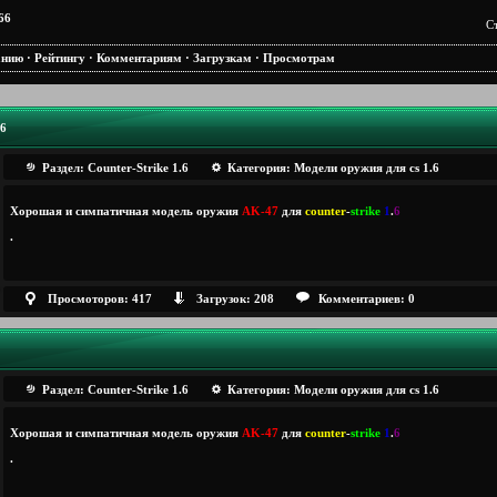
66
С
анию
·
Рейтингу
·
Комментариям
·
Загрузкам
·
Просмотрам
.6
Раздел:
Counter-Strike 1.6
Категория:
Модели оружия для cs 1.6
Хорошая и симпатичная модель оружия
AK-47
для
counter
-
strike
1
.
6
.
Просмоторов: 417
Загрузок: 208
Комментариев: 0
Раздел:
Counter-Strike 1.6
Категория:
Модели оружия для cs 1.6
Хорошая и симпатичная модель оружия
AK-47
для
counter
-
strike
1
.
6
.