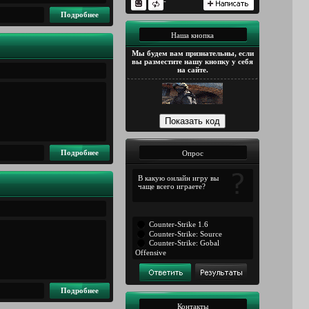
-
Подробнее
Наша кнопка
Мы будем вам признательны, если
вы разместите нашу кнопку у себя
на сайте.
Подробнее
Опрос
В какую онлайн игру вы
чаще всего играете?
Counter-Strike 1.6
Counter-Strike: Source
Counter-Strike: Gobal
Offensive
Подробнее
Контакты