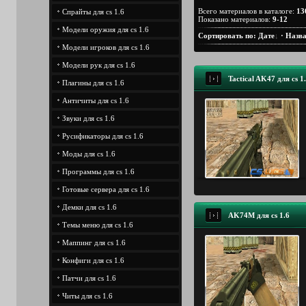
Всего материалов в каталоге
:
13
Спрайты для cs 1.6
Показано материалов
:
9-12
Модели оружия для cs 1.6
Сортировать по
:
Дате
·
Назв
Модели игроков для cs 1.6
Модели рук для cs 1.6
Tactical AK47 для cs 1
Плагины для cs 1.6
Античиты для cs 1.6
Звуки для cs 1.6
Русификаторы для cs 1.6
Моды для cs 1.6
Программы для cs 1.6
Готовые сервера для cs 1.6
Демки для cs 1.6
AK74M для cs 1.6
Темы меню для cs 1.6
Маппинг для cs 1.6
Конфиги для cs 1.6
Патчи для cs 1.6
Читы для cs 1.6