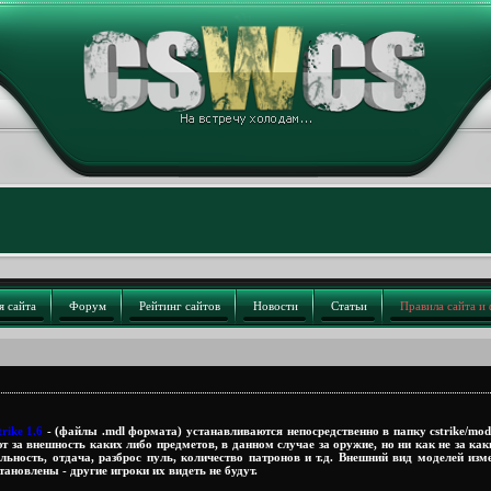
я сайта
Форум
Рейтинг сайтов
Новости
Статьи
Правила сайта и
rike 1.6
- (файлы .mdl формата) устанавливаются непосредственно в папку cstrike/mode
 за внешность каких либо предметов, в данном случае за оружие, но ни как не за ка
ельность, отдача, разброс пуль, количество патронов и т.д. Внешний вид моделей изм
тановлены - другие игроки их видеть не будут.