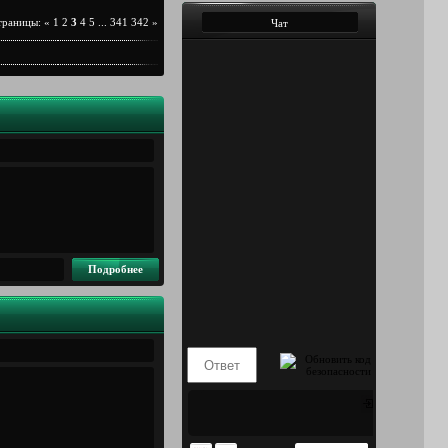
траницы
:
«
1
2
3
4
5
...
341
342
»
Чат
Подробнее