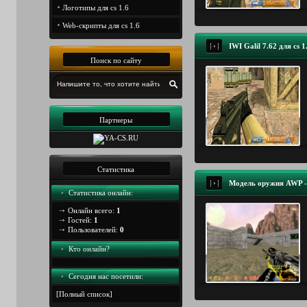
Логотипы для cs 1.6
Web-скрипты для cs 1.6
IWI Galil 7.62 для cs 1
Поиск по сайту
Партнеры
Статистика
Модель оружия AWP - 
Статистика онлайн:
Онлайн всего:
1
Гостей:
1
Пользователей:
0
Кто онлайн?
Сегодня наc посетили:
[
Полный список
]