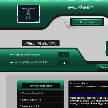
Регистрация
Оценка сайта Filmanu
4
NO AVATAR для CS-WCS.RU
12
Главна
Главная
»
Файлы
Категории на сайте
Counter-Strike 1.6
Модели оружия для Counter-St
лишь файлы, которые отвечают
Карты для cs 1.6
объектов, такие как скоростр
игры, на который они будут ус
Боты для cs 1.6