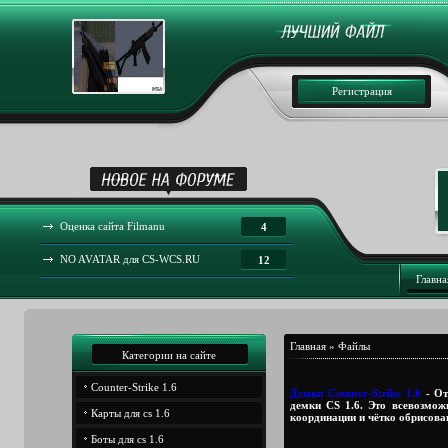
Регистрация
Оценка сайта Filmanu
4
NO AVATAR для CS-WCS.RU
12
Главна
Главная
»
Файлы
Категории на сайте
Counter-Strike 1.6
Демки Counter-Strike 1.6
- От
демки CS 1.6. Это всевозмож
Карты для cs 1.6
координации и чётко обрисова
Боты для cs 1.6