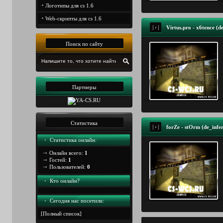
Логотипы для cs 1.6
Web-скрипты для cs 1.6
Virtus.pro - x6tence (d
Поиск по сайту
Партнеры
Статистика
forZe - stOrm (de_infer
Статистика онлайн:
Онлайн всего:
1
Гостей:
1
Пользователей:
0
Кто онлайн?
Сегодня наc посетили:
[
Полный список
]