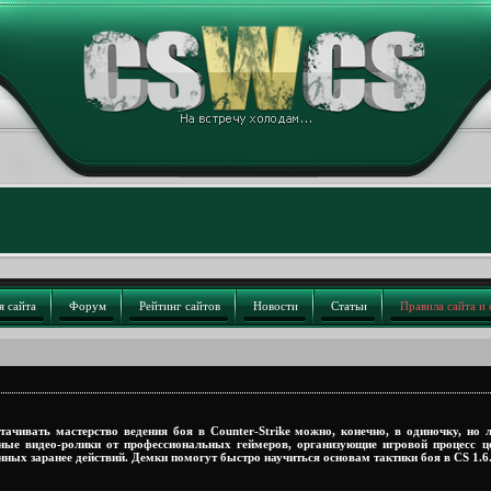
я сайта
Форум
Рейтинг сайтов
Новости
Статьи
Правила сайта и
тачивать мастерство ведения боя в Counter-Strike можно, конечно, в одиночку, но 
ные видео-ролики от профессиональных геймеров, организующие игровой процесс 
нных заранее действий. Демки помогут быстро научиться основам тактики боя в CS 1.6