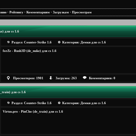
анию
·
Рейтингу
·
Комментариям
·
Загрузкам
·
Просмотрам
e) для cs 1.6
Раздел:
Counter-Strike 1.6
Категория:
Демки для cs 1.6
forZe - Rush3D (de_nuke) для cs 1.6
Просмоторов: 1901
Загрузок: 263
Комментариев: 0
_train) для cs 1.6
Раздел:
Counter-Strike 1.6
Категория:
Демки для cs 1.6
Virtus.pro - PinCho (de_train) для cs 1.6