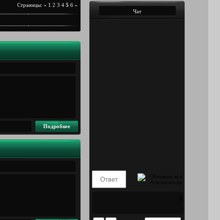
Страницы
:
«
1
2
3
4
5
6
»
Чат
Подробнее