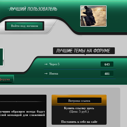
Войти под логином
Через 5
643
Имена
481
 форума
Витрина ссылок
Купить ссылку здесь
лучшим образцом всегда будут
(Цена: 5 руб.)
целой командой для слаженной
.
Поставить к себе на сайт