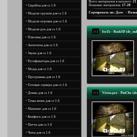
Всего материалов в каталоге
:
21
Показано материалов
:
17-20
Спрайты для cs 1.6
Сортировать по
:
Дате
·
Назв
Модели оружия для cs 1.6
Модели игроков для cs 1.6
Модели рук для cs 1.6
forZe - Rush3D (de_nuk
Плагины для cs 1.6
Античиты для cs 1.6
Звуки для cs 1.6
Русификаторы для cs 1.6
Моды для cs 1.6
Программы для cs 1.6
Готовые сервера для cs 1.6
Демки для cs 1.6
Virtus.pro - PinCho (de
Темы меню для cs 1.6
Маппинг для cs 1.6
Конфиги для cs 1.6
Патчи для cs 1.6
Читы для cs 1.6