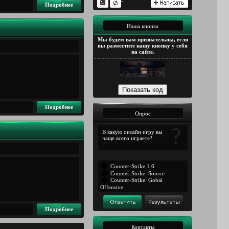
-
Подробнее
Наша кнопка
Мы будем вам признательны, если
вы разместите нашу кнопку у себя
на сайте.
Подробнее
Опрос
В какую онлайн игру вы
чаще всего играете?
Counter-Strike 1.6
Counter-Strike: Source
Counter-Strike: Gobal
Offensive
Подробнее
Контакты