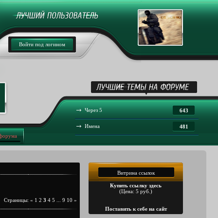
Войти под логином
Через 5
643
Имена
481
 форума
Витрина ссылок
Купить ссылку здесь
(Цена: 5 руб.)
Страницы
:
«
1
2
3
4
5
...
9
10
»
Поставить к себе на сайт