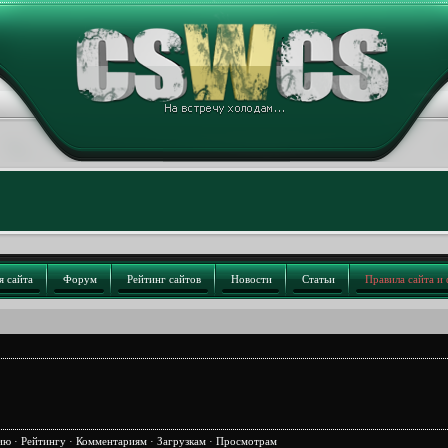
я сайта
Форум
Рейтинг сайтов
Новости
Статьи
Правила сайта и
ию
·
Рейтингу
·
Комментариям
·
Загрузкам
·
Просмотрам