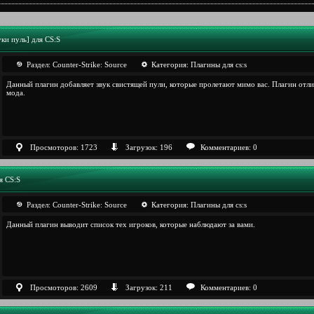
уки пуль] для CS:S
Раздел:
Counter-Strike: Sourcе
Категория:
Плагины для cs:s
Данный плагин добавляет звук свистящей пули, которые пролетают мимо вас. Плагин отл
мода.
Просмоторов: 1723
Загрузок: 196
Комментариев: 0
ля CS:S
Раздел:
Counter-Strike: Sourcе
Категория:
Плагины для cs:s
Данный плагин выводит список тех игроков, которые наблюдают за вами.
Просмоторов: 2609
Загрузок: 211
Комментариев: 0