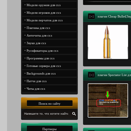
Модели оружия для cs:s
Модели игроков для cs:s
плагин Cheap Bullet[Зв
Модели перчаток для cs:s
Плагины для cs:s
Античиты для cs:s
Звуки для cs:s
Русификаторы для cs:s
Программы для cs:s
Готовые сервера для cs:s
Backgrounds для cs:s
плагин Spectator List д
Патчи для cs:s
Читы для cs:s
Поиск по сайту
Партнеры