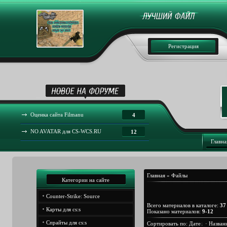
Регистрация
Оценка сайта Filmanu
4
NO AVATAR для CS-WCS.RU
12
Главна
Главная
»
Файлы
Категории на сайте
Counter-Strike: Sourcе
Всего материалов в каталоге
:
37
Карты для cs:s
Показано материалов
:
9-12
Спрайты для cs:s
Сортировать по
:
Дате
·
Назван