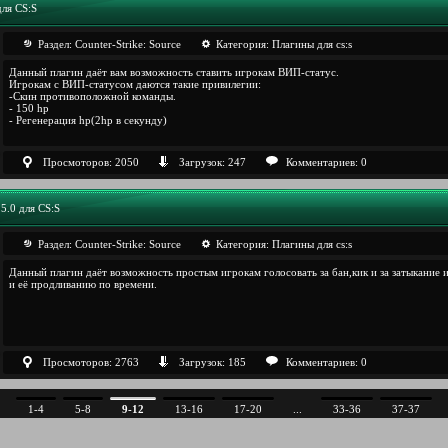
для CS:S
Раздел:
Counter-Strike: Sourcе
Категория:
Плагины для cs:s
Данный плагин даёт вам возможность ставить игрокам ВИП-статус.
Игрокам с ВИП-статусом даются такие привилегии:
-Скин противоположной команды.
- 150 hp
- Регенерация hp(2hp в секунду)
Просмоторов: 2050
Загрузок: 247
Комментариев: 0
.5.0 для CS:S
Раздел:
Counter-Strike: Sourcе
Категория:
Плагины для cs:s
Данный плагин даёт возможность простым игрокам голосовать за бан,кик и за затыкание и
и её продливанию по времени.
Просмоторов: 2763
Загрузок: 185
Комментариев: 0
1-4
5-8
9-12
13-16
17-20
...
33-36
37-37