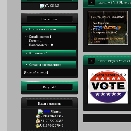
плагин wS VIP Players 
Статистика
Статистика онлайн:
Онлайн всего:
1
Гостей:
1
Пользователей:
0
Кто онлайн?
плагин Players Votes v1
Сегодня наc посетили:
[
Полный список
]
Вступай!
Наши реквизиты
Web
Money
:
R196438411312
Z417072799385
U418784267943