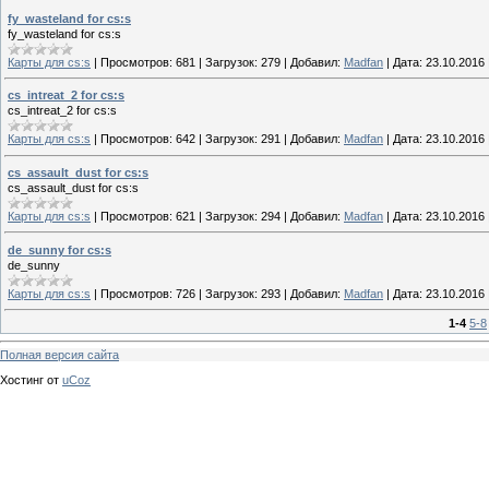
fy_wasteland for cs:s
fy_wasteland for cs:s
Карты для cs:s
|
Просмотров:
681
|
Загрузок:
279
|
Добавил:
Madfan
|
Дата:
23.10.2016
cs_intreat_2 for cs:s
cs_intreat_2 for cs:s
Карты для cs:s
|
Просмотров:
642
|
Загрузок:
291
|
Добавил:
Madfan
|
Дата:
23.10.2016
cs_assault_dust for cs:s
cs_assault_dust for cs:s
Карты для cs:s
|
Просмотров:
621
|
Загрузок:
294
|
Добавил:
Madfan
|
Дата:
23.10.2016
de_sunny for cs:s
de_sunny
Карты для cs:s
|
Просмотров:
726
|
Загрузок:
293
|
Добавил:
Madfan
|
Дата:
23.10.2016
1-4
5-8
Полная версия сайта
Хостинг от
uCoz