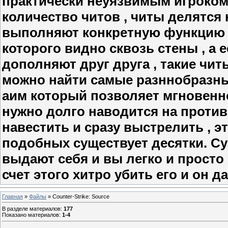
практически неуязвимым игроком
количество читов , читы делятся 
выполняют конкретную функцию ,
которого видно сквозь стены , а
дополняют друг друга , такие читы
можно найти самые разннобразны
аим который позволяет мгновенно
нужно долго наводится на против
навестить и сразу выстрелить , эт
подобных существует десятки. С
выдают себя и вы легко и просто
счет этого хитро убить его и он даж
Главная
»
Файлы
» Counter-Strike: Sourcе
В разделе материалов
:
177
Показано материалов
:
1-4