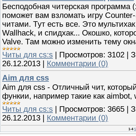
Бесподобная читерская программа (х
поможет вам взломать игру Counter-S
читами. Тут есть все. Это мультихак
Wallhack, и спидхак... Окошко, кото
Valve. Там можно изменить тему окна
Читы для cs:s
|
Просмотров:
3102
|
З
26.12.2013
|
Комментарии (0)
Aim для css
Aim для css - Отличный чит, которы
функии, например такие как aimbot, 
Читы для cs:s
|
Просмотров:
3665
|
З
26.12.2013
|
Комментарии (0)
1-4
5