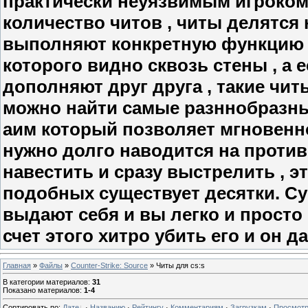
практически неуязвимым игроком
количество читов , читы делятся 
выполняют конкретную функцию ,
которого видно сквозь стены , а
дополняют друг друга , такие читы
можно найти самые разннобразны
аим который позволяет мгновенно
нужно долго наводится на против
навестить и сразу выстрелить , эт
подобных существует десятки. С
выдают себя и вы легко и просто
счет этого хитро убить его и он даж
Главная
»
Файлы
»
Counter-Strike: Sourcе
» Читы для cs:s
В категории материалов
:
31
Показано материалов
:
1-4
Сортировать по
:
Дате
·
Названию
·
Рейтингу
·
Комментариям
·
Загрузкам
·
Просмот