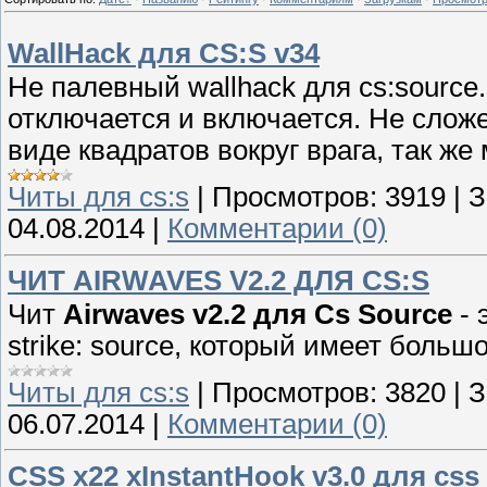
WallHack для CS:S v34
Не палевный wallhack для cs:source.
отключается и включается. Не сложе
виде квадратов вокруг врага, так же
Читы для cs:s
|
Просмотров:
3919
|
З
04.08.2014
|
Комментарии (0)
ЧИТ АIRWAVES V2.2 ДЛЯ CS:S
Чит
Аirwaves v2.2 для Cs Source
- 
strike: source, который имеет боль
Читы для cs:s
|
Просмотров:
3820
|
З
06.07.2014
|
Комментарии (0)
CSS x22 xInstantHook v3.0 для css