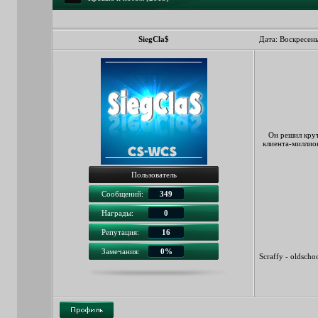
SiegCla$
Дата: Воскресень
Он решил крут
клиента-миллио
Пользователь
Сообщений:
349
Награды:
0
Репутация:
16
Замечания:
0%
Scraffy - oldscho