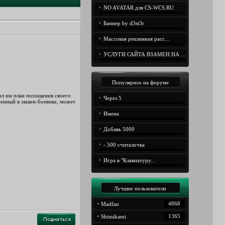
NO AVATAR для CS-WCS.RU
Баннер by d3st3r
Массовая рекламная расс...
УСЛУГИ САЙТА ВЗАМЕН НА ...
Популярное на форуме
ил им план похищения своего
Через 5
ренный в экшен-боевике, может
Имена
Добавь 5000
- 500 считалочка
Игра в "Клавиатуру...
Лучшие пользователи
4868
Madfan
1365
Shimikami