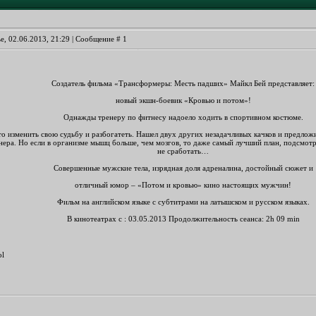
е, 02.06.2013, 21:29 | Сообщение #
1
Создатель фильма «Трансформеры: Месть падших» Майкл Бей представляет:
новый экшн-боевик «Кровью и потом»!
Однажды тренеру по фитнесу надоело ходить в спортивном костюме.
о изменить свою судьбу и разбогатеть. Нашел двух других незадачливых качков и предлож
нера. Но если в организме мышц больше, чем мозгов, то даже самый лучший план, подсмот
не сработать…
Совершенные мужские тела, изрядная доля адреналина, достойный сюжет и
отличный юмор – «Потом и кровью» кино настоящих мужчин!
Фильм на английском языке с субтитрами на латышском и русском языках.
В кинотеатрах с : 03.05.2013 Продолжительность сеанса: 2h 09 min
ol