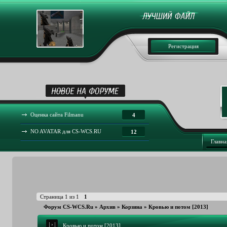
Регистрация
Оценка сайта Filmanu
4
NO AVATAR для CS-WCS.RU
12
Главна
Страница
1
из
1
1
Форум CS-WCS.Ru
»
Архив
»
Корзина
»
Кровью и потом [2013]
Кровью и потом [2013]