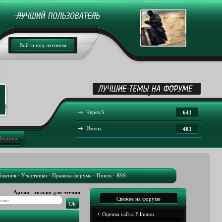
Войти под логином
Через 5
643
Имена
481
 форума
бщения
·
Участники
·
Правила форума
·
Поиск
·
RSS
Архив - только для чтения
Свежее на форуме
Оценка сайта Filmanu