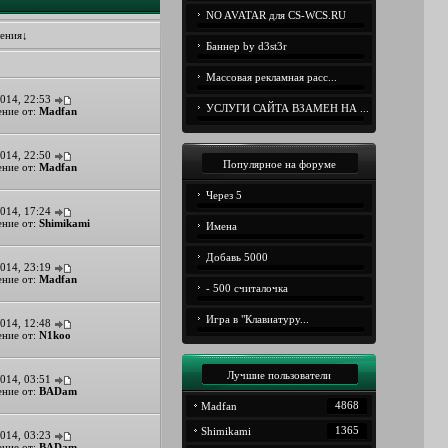
NO AVATAR для CS-WCS.RU
ения
↓
Баннер by d3st3r
Массовая рекламная расс...
014, 22:53
УСЛУГИ САЙТА ВЗАМЕН НА ...
ние от:
Madfan
014, 22:50
Популярное на форуме
ние от:
Madfan
Через 5
014, 17:24
ние от:
Shimikami
Имена
Добавь 5000
014, 23:19
ние от:
Madfan
- 500 считалочка
Игра в "Клавиатуру...
014, 12:48
ние от:
N1koo
Лучшие пользователи
014, 03:51
ние от:
BADam
4868
Madfan
1365
Shimikami
014, 03:23
ние от:
BADam