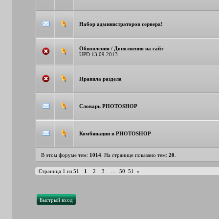
Набор администраторов сервера!
Обновления / Дополнения на сайт
UPD 13.09.2013
Правила раздела
Словарь PHOTOSHOP
Комбинации в PHOTOSHOP
В этом форуме тем:
1014
. На странице показано тем:
20
.
Страница
1
из
51
1
2
3
…
50
51
»