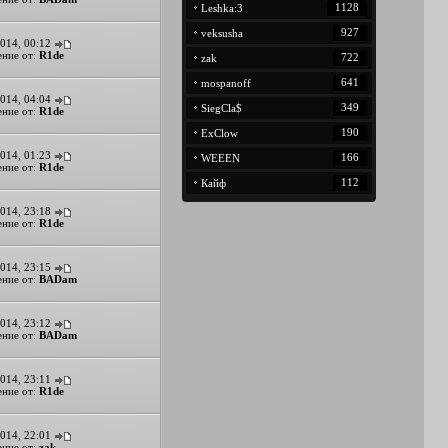
1128
Leshka:3
927
veksusha
014, 00:12
ние от:
R1de
722
zak
641
mospanoff
014, 04:04
349
SiegCla$
ние от:
R1de
190
ExClow
014, 01:23
166
WEEEN
ние от:
R1de
112
Кайф
014, 23:18
ние от:
R1de
014, 23:15
ние от:
BADam
014, 23:12
ние от:
BADam
014, 23:11
ние от:
R1de
014, 22:01
ние от:
zak