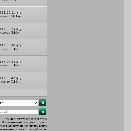
013, 22:11
ние от:
Str1ke
013, 15:25
ние от:
R1de
013, 23:44
ние от:
R1de
013, 23:43
ние от:
R1de
013, 23:42
ние от:
R1de
Вы
не можете
создавать темы
Вы
не можете
создавать опросы
Вы
не можете
прикреплять файлы
не можете
отвечать на сообщения