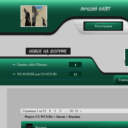
Регистрация
Оценка сайта Filmanu
4
NO AVATAR для CS-WCS.RU
12
Главна
Страница
1
из
51
1
2
3
…
50
51
»
Форум CS-WCS.Ru
»
Архив
»
Корзина
Корзина