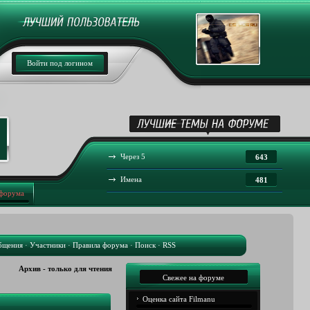
Войти под логином
Через 5
643
Имена
481
 форума
бщения
·
Участники
·
Правила форума
·
Поиск
·
RSS
Архив - только для чтения
Свежее на форуме
Оценка сайта Filmanu