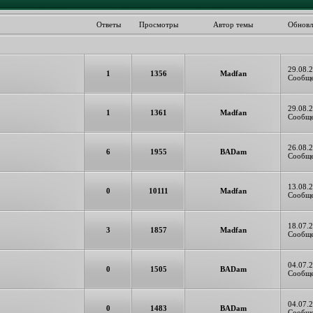
Ответы
Просмотры
Автор темы
Обновл
29.08.2
1
1356
Madfan
Сообще
29.08.2
1
1361
Madfan
Сообще
26.08.2
6
1955
BADam
Сообще
13.08.2
0
10111
Madfan
Сообще
18.07.2
3
1857
Madfan
Сообще
04.07.2
0
1505
BADam
Сообще
04.07.2
0
1483
BADam
Сообще