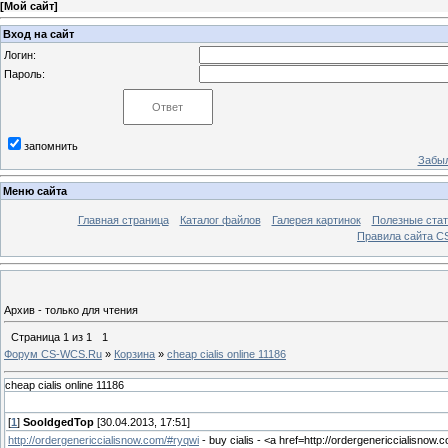
[
Мой сайт
]
Вход на сайт
Логин:
Пароль:
запомнить
Забыл
Меню сайта
Главная страница
Каталог файлов
Галерея картинок
Полезные стат
Правила сайта 
Архив - только для чтения
Страница
1
из
1
1
Форум CS-WCS.Ru
»
Корзина
»
cheap cialis online 11186
cheap cialis online 11186
[
1
]
SooldgedTop
[30.04.2013, 17:51]
http://ordergenericcialisnow.com/#ryqwi
- buy cialis - <a href=http://ordergenericcialisnow