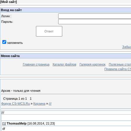
[
Мой сайт
]
Вход на сайт
Логин:
Пароль:
запомнить
Забыл
Меню сайта
Главная страница
Каталог файлов
Галерея картинок
Полезные стат
Правила сайта 
Архив - только для чтения
Страница
1
из
1
1
Форум CS-WCS.Ru
»
Корзина
»
///
///
[
1
]
ThomasMelp
[16.08.2014, 21:23]
df