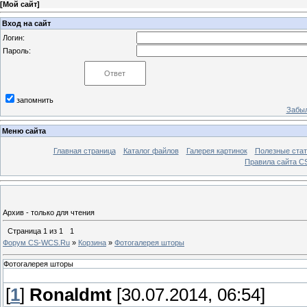
[
Мой сайт
]
Вход на сайт
Логин:
Пароль:
запомнить
Забыл
Меню сайта
Главная страница
Каталог файлов
Галерея картинок
Полезные стат
Правила сайта 
Архив - только для чтения
Страница
1
из
1
1
Форум CS-WCS.Ru
»
Корзина
»
Фотогалерея шторы
Фотогалерея шторы
[
1
]
Ronaldmt
[30.07.2014, 06:54]