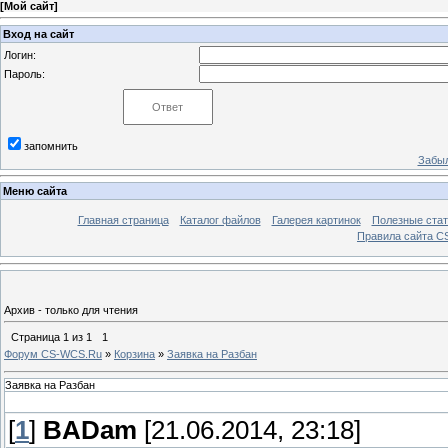
[
Мой сайт
]
Вход на сайт
Логин:
Пароль:
запомнить
Забыл
Меню сайта
Главная страница
Каталог файлов
Галерея картинок
Полезные стат
Правила сайта 
Архив - только для чтения
Страница
1
из
1
1
Форум CS-WCS.Ru
»
Корзина
»
Заявка на Разбан
Заявка на Разбан
[
1
]
BADam
[21.06.2014, 23:18]