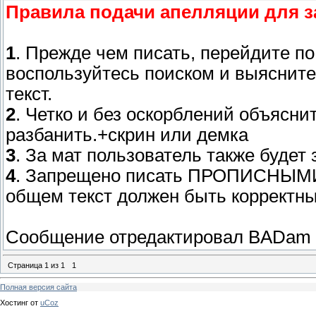
Правила подачи апелляции для 
1
. Прежде чем писать, перейдите по
воспользуйтесь поиском и выясните
текст.
2
. Четко и без оскорблений объяснит
разбанить.+скрин или демка
3
. За мат пользователь также будет
4
. Запрещено писать ПРОПИСНЫМИ 
общем текст должен быть корректн
Сообщение отредактировал
BADam
Страница
1
из
1
1
Полная версия сайта
Хостинг от
uCoz