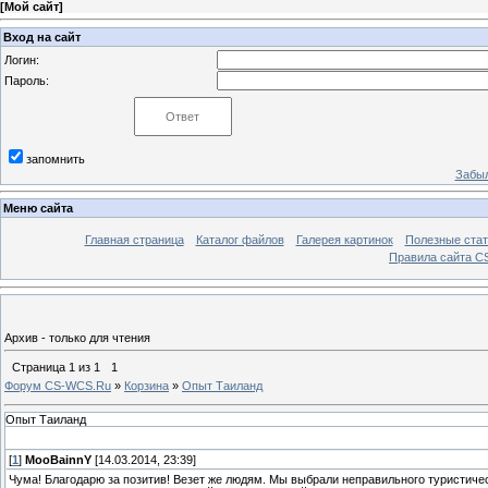
[
Мой сайт
]
Вход на сайт
Логин:
Пароль:
запомнить
Забыл
Меню сайта
Главная страница
Каталог файлов
Галерея картинок
Полезные стат
Правила сайта 
Архив - только для чтения
Страница
1
из
1
1
Форум CS-WCS.Ru
»
Корзина
»
Опыт Таиланд
Опыт Таиланд
[
1
]
MooBainnY
[14.03.2014, 23:39]
Чума! Благодарю за позитив! Везет же людям. Мы выбрали неправильного туристичес