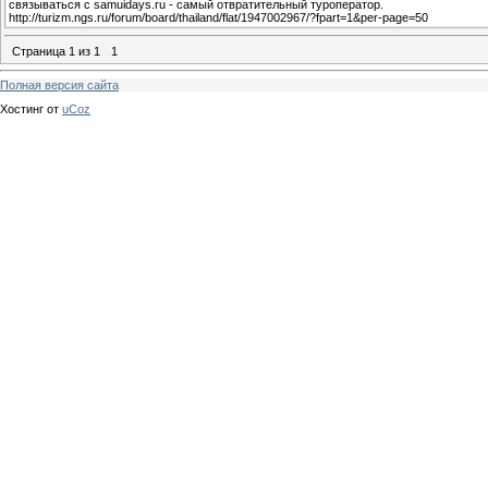
связываться с samuidays.ru - самый отвратительный туроператор.
http://turizm.ngs.ru/forum/board/thailand/flat/1947002967/?fpart=1&per-page=50
Страница
1
из
1
1
Полная версия сайта
Хостинг от
uCoz