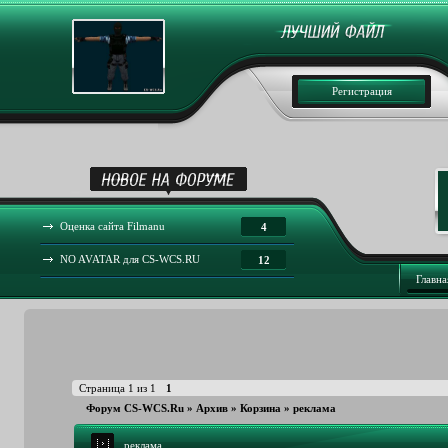
Регистрация
Оценка сайта Filmanu
4
NO AVATAR для CS-WCS.RU
12
Главна
Страница
1
из
1
1
Форум CS-WCS.Ru
»
Архив
»
Корзина
»
реклама
реклама