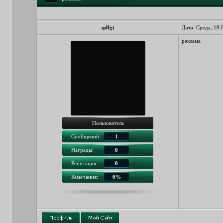
qdfgt
Дата: Среда, 19.
реклама
Пользователь
Сообщений:
1
Награды:
0
Репутация:
0
Замечания:
0%