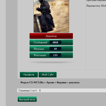
Причина перемещ
Переместил:
R1d
Директор
Сообщений:
4868
Награды:
10
Репутация:
133
Форум CS-WCS.Ru
»
Архив
»
Корзина
»
реклама
Страница
1
из
1
1