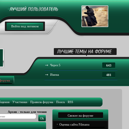
Войти под логином
Через 5
643
Имена
481
 форума
бщения
·
Участники
·
Правила форума
·
Поиск
·
RSS
Архив - только для чтения
Свежее на форуме
Оценка сайта Filmanu