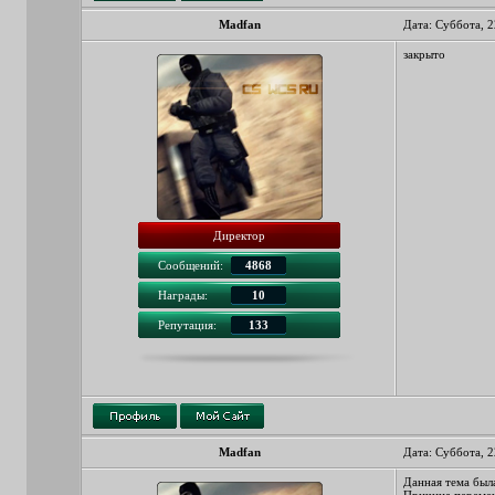
Madfan
Дата: Суббота, 2
закрыто
Директор
Сообщений:
4868
Награды:
10
Репутация:
133
Madfan
Дата: Суббота, 2
Данная тема был