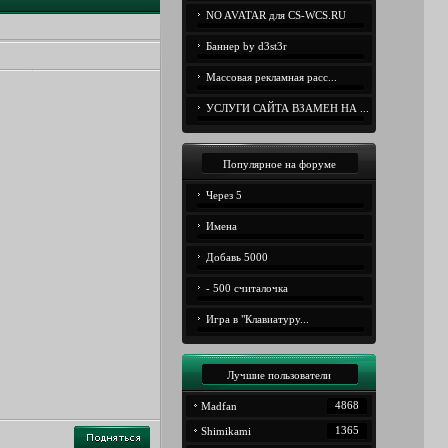
NO AVATAR для CS-WCS.RU
Баннер by d3st3r
Массовая рекламная расс...
УСЛУГИ САЙТА ВЗАМЕН НА ...
Популярное на форуме
Через 5
Имена
Добавь 5000
- 500 считалочка
Игра в "Клавиатуру...
Лучшие пользователи
4868
Madfan
1365
Shimikami