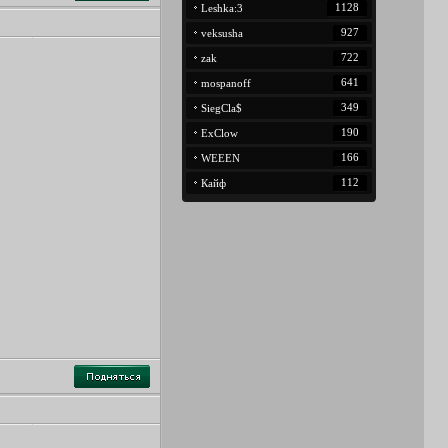
1128
Leshka:3
927
veksusha
722
zak
641
mospanoff
349
SiegCla$
190
ExClow
166
WEEEN
112
Кайф