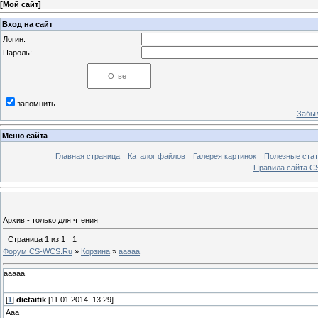
[
Мой сайт
]
Вход на сайт
Логин:
Пароль:
запомнить
Забыл
Меню сайта
Главная страница
Каталог файлов
Галерея картинок
Полезные стат
Правила сайта 
Архив - только для чтения
Страница
1
из
1
1
Форум CS-WCS.Ru
»
Корзина
»
ааааа
ааааа
[
1
]
dietaitik
[11.01.2014, 13:29]
Ааа