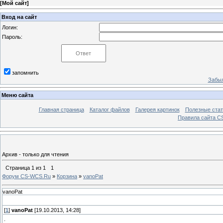
[
Мой сайт
]
Вход на сайт
Логин:
Пароль:
запомнить
Забыл
Меню сайта
Главная страница
Каталог файлов
Галерея картинок
Полезные стат
Правила сайта 
Архив - только для чтения
Страница
1
из
1
1
Форум CS-WCS.Ru
»
Корзина
»
vanoPat
vanoPat
[
1
]
vanoPat
[19.10.2013, 14:28]
.