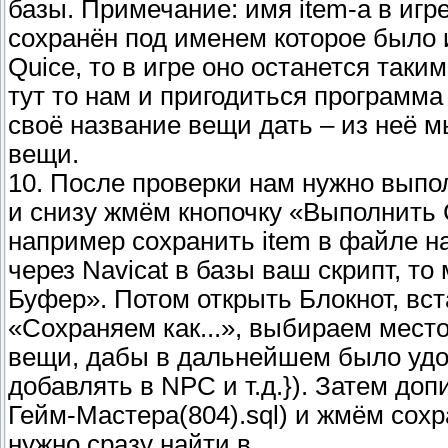
базы. Примечание: имя item-а в игре
сохранён под именем которое было 
Quice, то в игре оно останется таки
тут то нам и пригодиться программ
своё название вещи дать – из неё м
вещи.
10. После проверки нам нужно вып
и снизу жмём кнопочку «Выполнить 
например сохранить item в файле н
через Navicat в базы ваш скрипт, т
Буфер». Потом открыть Блокнот, вс
«Сохраняем как...», выбираем мест
вещи, дабы в дальнейшем было удоб
добавлять в NPC и т.д.}). Затем д
Гейм-Мастера(804).sql) и жмём сохр
нужно сразу найти в