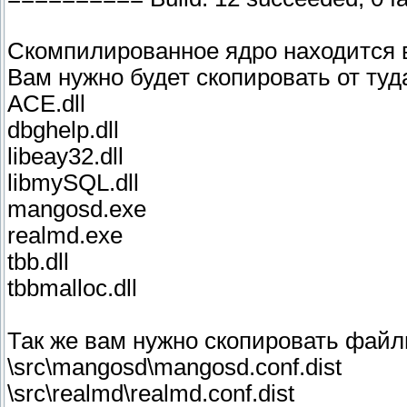
Скомпилированное ядро находится в
Вам нужно будет скопировать от ту
ACE.dll
dbghelp.dll
libeay32.dll
libmySQL.dll
mangosd.exe
realmd.exe
tbb.dll
tbbmalloc.dll
Так же вам нужно скопировать фай
\src\mangosd\mangosd.conf.dist
\src\realmd\realmd.conf.dist