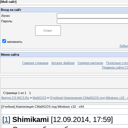
[
Мой сайт
]
Вход на сайт
Логин:
Пароль:
запомнить
Забыл
Меню сайта
Главная страница
Каталог файлов
Галерея картинок
Полезные стат
Правила сайта 
Страница
1
из
1
1
Форум CS-WCS.Ru
»
MaNGOS
»
[Учебник] Компиляция CMaNGOS под Windows x32 - 
[Учебник] Компиляция CMaNGOS под Windows x32 - x64
[
1
]
Shimikami
[12.09.2014, 17:59]