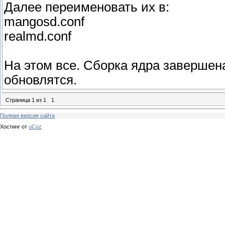
Далее переименовать их в:
mangosd.conf
realmd.conf
На этом все. Сборка ядра завершен
обновлятся.
Страница
1
из
1
1
Полная версия сайта
Хостинг от
uCoz