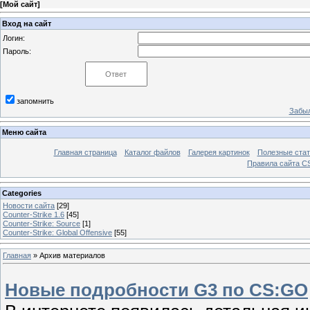
[
Мой сайт
]
Вход на сайт
Логин:
Пароль:
запомнить
Забыл
Меню сайта
Главная страница
Каталог файлов
Галерея картинок
Полезные стат
Правила сайта 
Categories
Новости сайта
[29]
Counter-Strike 1.6
[45]
Counter-Strike: Sourcе
[1]
Counter-Strike: Global Offensive
[55]
Главная
»
Архив материалов
Новые подробности G3 по CS:GO