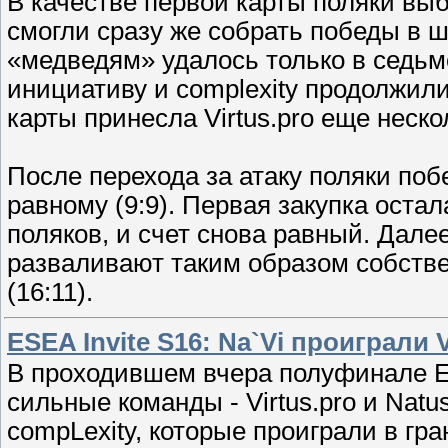
В качестве первой карты поляки выб
смогли сразу же собрать победы в ш
«медведям» удалось только в седьмо
инициативу и complexity продолжили
карты принесла Virtus.pro еще неско
После перехода за атаку поляки поб
равному (9:9). Первая закупка остал
поляков, и счет снова равный. Дале
разваливают таким образом собствен
(16:11).
ESEA Invite S16: Na`Vi проиграли V
В проходившем вчера полуфинале ES
сильные команды - Virtus.pro и Natu
compLexity, которые проиграли в 