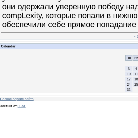
они одержали уверенную победу над
compLexity, которые попали в нижн
обеспечили себе прямое попадание 
«
Calendar
Пн
Вт
3
4
10
11
17
18
24
25
31
Полная версия сайта
Хостинг от
uCoz