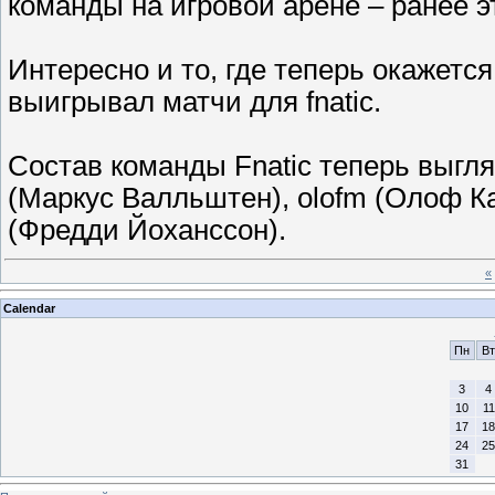
команды на игровой арене – ранее 
Интересно и то, где теперь окажется 
выигрывал матчи для fnatiс.
Состав команды Fnatic теперь выгляд
(Маркус Валльштен), olofm (Олоф Ка
(Фредди Йоханссон).
«
Calendar
Пн
Вт
3
4
10
11
17
18
24
25
31