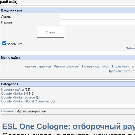
[
Мой сайт
]
Вход на сайт
Логин:
Пароль:
запомнить
Забыл
Меню сайта
Главная страница
Каталог файлов
Галерея картинок
Полезные стат
Правила сайта 
Categories
Новости сайта
[29]
Counter-Strike 1.6
[45]
Counter-Strike: Sourcе
[1]
Counter-Strike: Global Offensive
[55]
Главная
»
Архив материалов
ESL One Cologne: отборочный ра