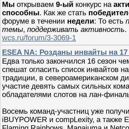
Мы
открываем
9-ый
конкурс на
акт
способны
. Как же стать
победител
форуме в течении
недели
: То есть
темы
,
поддерживать активность
.
wcs.ru/forum/3-3069-1
ESEA NA: Розданы инвайты на 17
Едва только закончился 16 сезон ч
спешат огласить список инвайтов н
традиции, в североамериканском д
участие девять самых сильных кома
обладателями слотов на лан-финал
Восемь команд-участниц уже получи
iBUYPOWER и compLexity, а также 
Flaming Rainbows, Manajuma и Netco