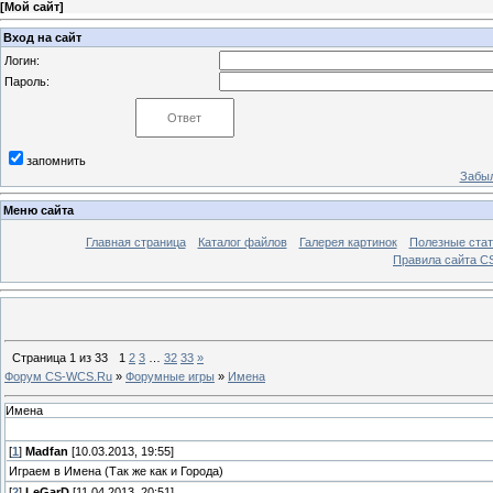
[
Мой сайт
]
Вход на сайт
Логин:
Пароль:
запомнить
Забыл
Меню сайта
Главная страница
Каталог файлов
Галерея картинок
Полезные стат
Правила сайта 
Страница
1
из
33
1
2
3
…
32
33
»
Форум CS-WCS.Ru
»
Форумные игры
»
Имена
Имена
[
1
]
Madfan
[10.03.2013, 19:55]
Играем в Имена (Так же как и Города)
[
2
]
LeGarD
[11.04.2013, 20:51]