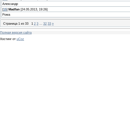
Александр
[
15
]
Madfan
[24.05.2013, 19:26]
Рома
Страница
1
из
33
1
2
3
…
32
33
»
Полная версия сайта
Хостинг от
uCoz