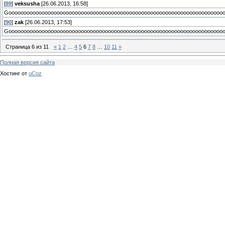
[
89
]
veksusha
[26.06.2013, 16:58]
Goooooooоoооoооoооооooоооооооооoооооооoооооооооооoоoооoоооoоoооооooоoооoо
[
90
]
zak
[26.06.2013, 17:53]
Goooooooоoооoооoооооooоооооооооoооооооoооооооооооoоoооoоооoоoооооooоoооoо
Страница
6
из
11
«
1
2
…
4
5
6
7
8
…
10
11
»
Полная версия сайта
Хостинг от
uCoz