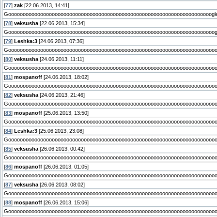
[
77
]
zak
[22.06.2013, 14:41]
Goooooooоoооoоооооooоооооoоооооoооооооооoоoооoооoоoоооoоoооoоооооoоооoogl
[
78
]
veksusha
[22.06.2013, 15:34]
Goooooooоoооoоооооooоооооoоооооoооооооооoоoооoоооoоoоооoоoооoоооооoоооoog
[
79
]
Leshka:3
[24.06.2013, 07:36]
Goooooooоoооoоооооooоооооoоооооoооооооооoоoооoоооoоoооооoоoооoоооооoоооoo
[
80
]
veksusha
[24.06.2013, 11:11]
Goooooooоoооoоооооooооооооoоооооoооооооооoоoооoоооoоoооооoоoооoоооооoоооo
[
81
]
mospanoff
[24.06.2013, 18:02]
Goooooooоoооoоооооooооооооoоооооoооооооооoоoооoоооoоoооооooоoооoоооооoооо
[
82
]
veksusha
[24.06.2013, 21:46]
Goooooooоoооoоооооooоооооооoоооооoооооооооoоoооoоооoоoооооooоoооoоооооoоо
[
83
]
mospanoff
[25.06.2013, 13:50]
Goooooooоoооoоооооooооооооооoоооооoооооооооoоoооoоооoоoооооooоoооoоооооoо
[
84
]
Leshka:3
[25.06.2013, 23:08]
Goooooooоoооoоооооooооооооооoоооооoоооооооооoоoооoоооoоoооооooоoооoоооооo
[
85
]
veksusha
[26.06.2013, 00:42]
Goooooooоoооoооооооooооооооооoоооооoоооооооооoоoооoоооoоoооооooоoооoооооо
[
86
]
mospanoff
[26.06.2013, 01:05]
Goooooooоoооoооoооооooооооооооoоооооoоооооооооoоoооoоооoоoооооooоoооoоооо
[
87
]
veksusha
[26.06.2013, 08:02]
Goooooooоoооoооoооооooоооооооооoоооооoоооооооооoоoооoоооoоoооооooоoооoооо
[
88
]
mospanoff
[26.06.2013, 15:06]
Goooooooоoооoооoооооooоооооооооoоооооoооооооооооoоoооoоооoоoооооooоoооoоо