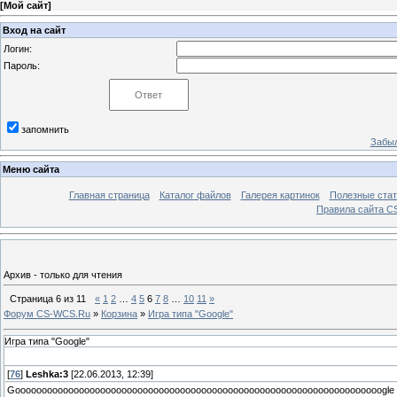
[
Мой сайт
]
Вход на сайт
Логин:
Пароль:
запомнить
Забыл
Меню сайта
Главная страница
Каталог файлов
Галерея картинок
Полезные стат
Правила сайта 
Архив - только для чтения
Страница
6
из
11
«
1
2
…
4
5
6
7
8
…
10
11
»
Форум CS-WCS.Ru
»
Корзина
»
Игра типа "Google"
Игра типа "Google"
[
76
]
Leshka:3
[22.06.2013, 12:39]
Goooooooоoооoоооооooоооооoоооооoооооооооoоoооoооoоoоооoоoооoоооооoоооogle