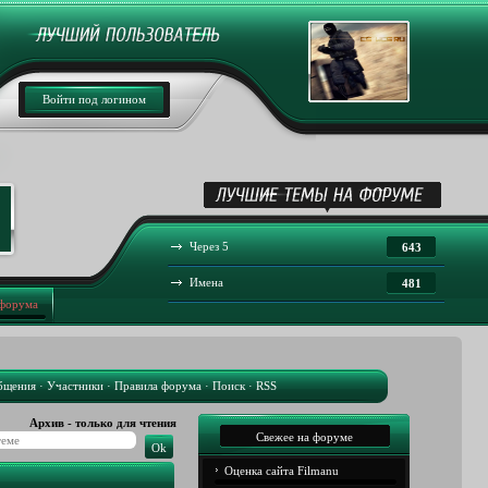
Войти под логином
Через 5
643
Имена
481
 форума
бщения
·
Участники
·
Правила форума
·
Поиск
·
RSS
Архив - только для чтения
Свежее на форуме
Оценка сайта Filmanu