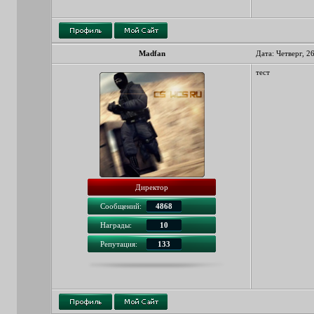
Madfan
Дата: Четверг, 2
тест
Директор
Сообщений:
4868
Награды:
10
Репутация:
133