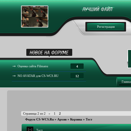
Регистрация
Оценка сайта Filmanu
4
NO AVATAR для CS-WCS.RU
12
Главна
Страница
2
из
2
«
1
2
Форум CS-WCS.Ru
»
Архив
»
Корзина
»
Тест
Тест