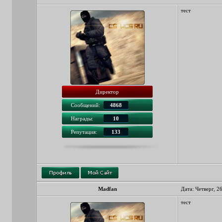
тест
Директор
Сообщений:
4868
Награды:
10
Репутация:
133
Madfan
Дата: Четверг, 2
тест