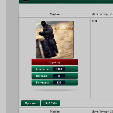
Madfan
Дата: Четверг, 2
тест
Директор
Сообщений:
4868
Награды:
10
Репутация:
133
Madfan
Дата: Четверг, 2