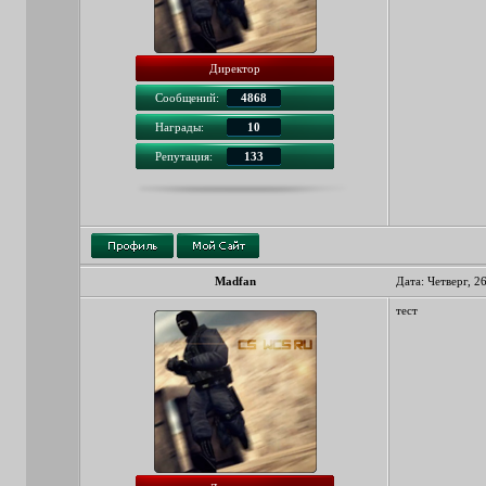
Директор
Сообщений:
4868
Награды:
10
Репутация:
133
Madfan
Дата: Четверг, 2
тест