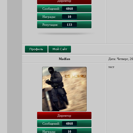
Директор
Сообщений:
4868
Награды:
10
Репутация:
133
Madfan
Дата: Четверг, 2
тест
Директор
Сообщений:
4868
Награды:
10