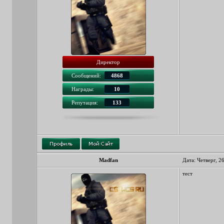
Директор
Сообщений:
4868
Награды:
10
Репутация:
133
Madfan
Дата: Четверг, 2
тест