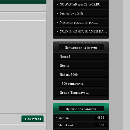
NO AVATAR для CS-WCS.RU
Баннер by d3st3r
Массовая рекламная расс...
УСЛУГИ САЙТА ВЗАМЕН НА ...
Популярное на форуме
Через 5
Имена
Добавь 5000
- 500 считалочка
Игра в "Клавиатуру...
Лучшие пользователи
4868
Madfan
1365
Shimikami