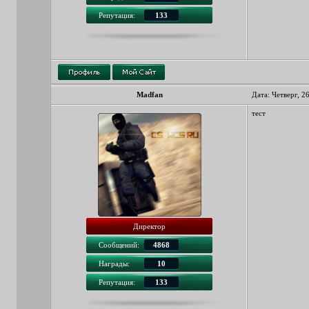
Репутация:
133
Madfan
Дата: Четверг, 2
тест
Директор
Сообщений:
4868
Награды:
10
Репутация:
133