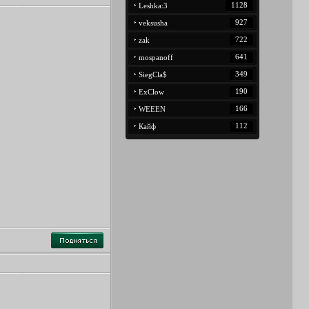
1128
Leshka:3
927
veksusha
722
zak
641
mospanoff
349
SiegCla$
190
ExClow
166
WEEEN
112
Кайф