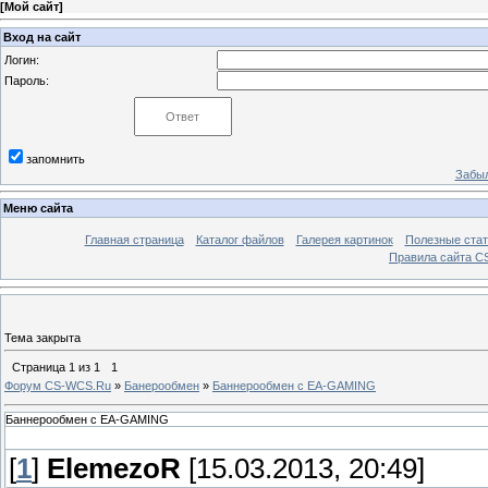
[
Мой сайт
]
Вход на сайт
Логин:
Пароль:
запомнить
Забыл
Меню сайта
Главная страница
Каталог файлов
Галерея картинок
Полезные стат
Правила сайта 
Тема закрыта
Страница
1
из
1
1
Форум CS-WCS.Ru
»
Банерообмен
»
Баннерообмен с EA-GAMING
Баннерообмен с EA-GAMING
[
1
]
ElemezoR
[15.03.2013, 20:49]