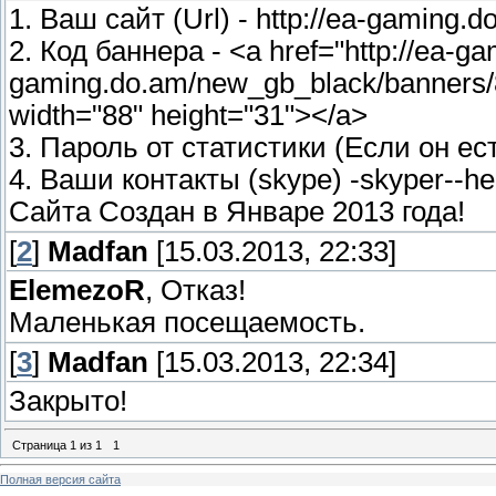
1. Ваш сайт (Url) - http://ea-gaming.d
2. Код баннера - <a href="http://ea-ga
gaming.do.am/new_gb_black/banners/8
width="88" height="31"></a>
3. Пароль от статистики (Если он ест
4. Ваши контакты (skype) -skyper--
Сайта Создан в Январе 2013 года!
[
2
]
Madfan
[15.03.2013, 22:33]
ElemezoR
, Отказ!
Маленькая посещаемость.
[
3
]
Madfan
[15.03.2013, 22:34]
Закрыто!
Страница
1
из
1
1
Полная версия сайта