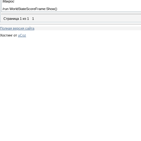
Макрос
/run WorldStateScoreFrame:Show()
Страница
1
из
1
1
Полная версия сайта
Хостинг от
uCoz