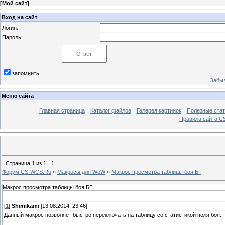
[
Мой сайт
]
Вход на сайт
Логин:
Пароль:
запомнить
Забыл
Меню сайта
Главная страница
Каталог файлов
Галерея картинок
Полезные стат
Правила сайта 
Страница
1
из
1
1
Форум CS-WCS.Ru
»
Макросы для WoW
»
Макрос просмотра таблицы боя БГ
Макрос просмотра таблицы боя БГ
[
1
]
Shimikami
[13.08.2014, 23:46]
Данный макрос позволяет быстро переключать на таблицу со статистикой поля боя.