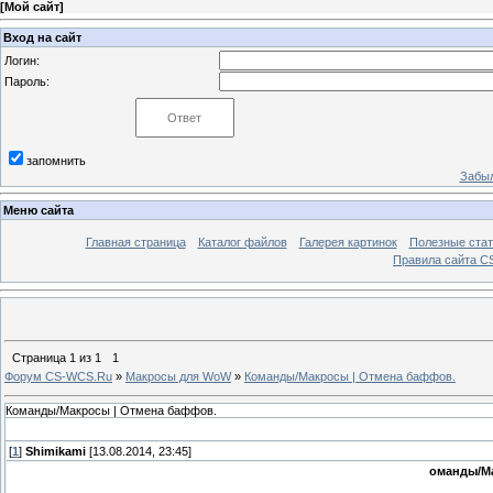
[
Мой сайт
]
Вход на сайт
Логин:
Пароль:
запомнить
Забыл
Меню сайта
Главная страница
Каталог файлов
Галерея картинок
Полезные стат
Правила сайта 
Страница
1
из
1
1
Форум CS-WCS.Ru
»
Макросы для WoW
»
Команды/Макросы | Отмена баффов.
Команды/Макросы | Отмена баффов.
[
1
]
Shimikami
[13.08.2014, 23:45]
оманды/М