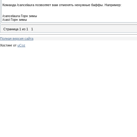
Команда /cancelaura позволяет вам отменять ненужные баффы. Например:
/cancelaura Горн зимы
/cast Горн зимы
Страница
1
из
1
1
Полная версия сайта
Хостинг от
uCoz