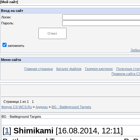
[
Мой сайт
]
Вход на сайт
Логин:
Пароль:
запомнить
Забыл
Меню сайта
Главная страница
Каталог файлов
Галерея картинок
Полезные стат
Правила сайта 
Страница
1
из
1
1
Форум CS-WCS.Ru
»
Аддоны
»
BG - Battleground Targets
BG - Battleground Targets
[
1
]
Shimikami
[16.08.2014, 12:11]