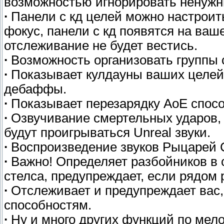
возможностью игнорировать ненуж
∙
Панели с кд целей можно настроить 
фокус, панели с кд появятся на ваш
отслеживание не будет вестись.
∙
Возможность организовать группы 
∙
Показывает кулдауны ваших целей
дебаффы.
∙
Показывает перезарядку АоЕ спосо
∙
Озвучивание смертельных ударов, 
будут проигрываться Unreal звуки.
∙
Воспроизведение звуков Рыцарей С
∙
Важно! Определяет разбойников в 
стелса, предупреждает, если рядом р
∙
Отслеживает и предупреждает вас,
способностям.
∙
Ну и много других функций по мело