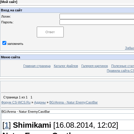
[
Мой сайт
]
Вход на сайт
Логин:
Пароль:
запомнить
Забыл
Меню сайта
Главная страница
Каталог файлов
Галерея картинок
Полезные стат
Правила сайта 
Страница
1
из
1
1
Форум CS-WCS.Ru
»
Аддоны
»
BG/Arena - Natur EnemyCastBar
BG/Arena - Natur EnemyCastBar
[
1
]
Shimikami
[16.08.2014, 12:02]