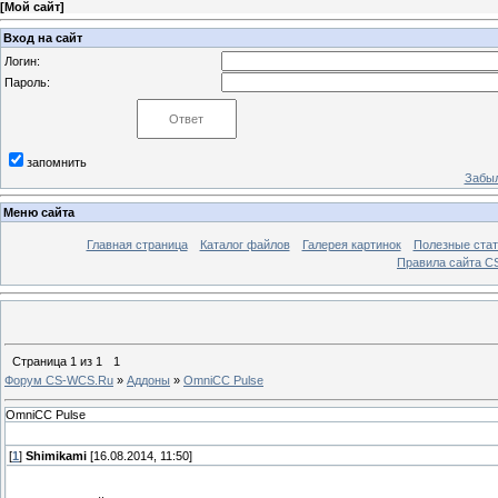
[
Мой сайт
]
Вход на сайт
Логин:
Пароль:
запомнить
Забыл
Меню сайта
Главная страница
Каталог файлов
Галерея картинок
Полезные стат
Правила сайта 
Страница
1
из
1
1
Форум CS-WCS.Ru
»
Аддоны
»
OmniCC Pulse
OmniCC Pulse
[
1
]
Shimikami
[16.08.2014, 11:50]