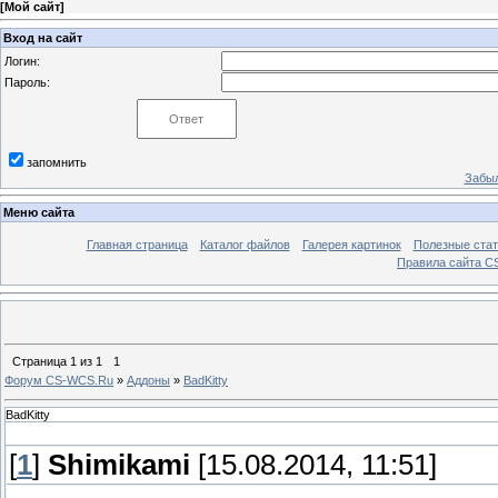
[
Мой сайт
]
Вход на сайт
Логин:
Пароль:
запомнить
Забыл
Меню сайта
Главная страница
Каталог файлов
Галерея картинок
Полезные стат
Правила сайта 
Страница
1
из
1
1
Форум CS-WCS.Ru
»
Аддоны
»
BadKitty
BadKitty
[
1
]
Shimikami
[15.08.2014, 11:51]