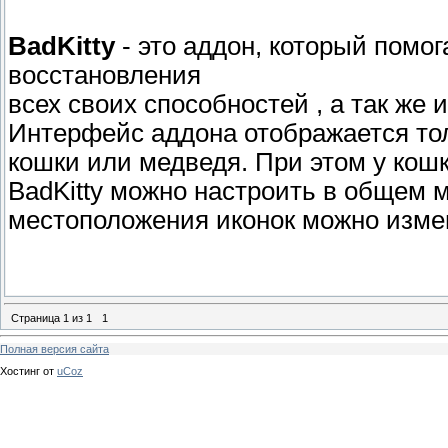
BadKitty
- это аддон, который помог
восстановления
всех своих способностей , а так же 
Интерфейс аддона отображается тол
кошки или медведя. При этом у кош
BadKitty можно настроить в общем 
местоположения иконок можно измени
Страница
1
из
1
1
Полная версия сайта
Хостинг от
uCoz