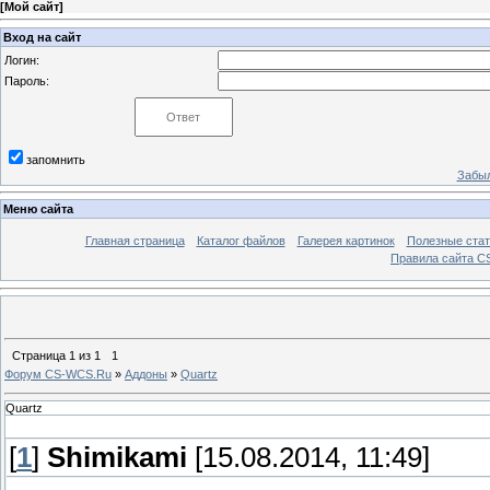
[
Мой сайт
]
Вход на сайт
Логин:
Пароль:
запомнить
Забыл
Меню сайта
Главная страница
Каталог файлов
Галерея картинок
Полезные стат
Правила сайта 
Страница
1
из
1
1
Форум CS-WCS.Ru
»
Аддоны
»
Quartz
Quartz
[
1
]
Shimikami
[15.08.2014, 11:49]