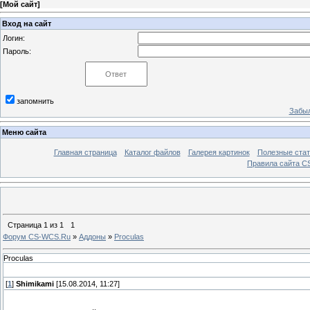
[
Мой сайт
]
Вход на сайт
Логин:
Пароль:
запомнить
Забыл
Меню сайта
Главная страница
Каталог файлов
Галерея картинок
Полезные стат
Правила сайта 
Страница
1
из
1
1
Форум CS-WCS.Ru
»
Аддоны
»
Proculas
Proculas
[
1
]
Shimikami
[15.08.2014, 11:27]