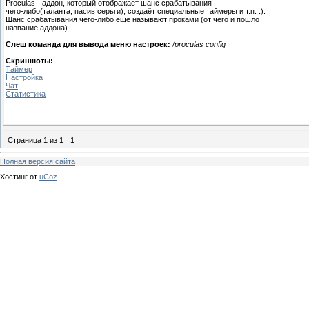
Proculas - аддон, который отображает шанс срабатывания
чего-либо(таланта, пасив серьги), создаёт специальные таймеры и т.п. :).
Шанс срабатывания чего-либо ещё называют проками (от чего и пошло
название аддона).
Слеш команда для вывода меню настроек:
/proculas config
Скриншоты:
Таймер
Настройка
Чат
Cтатистика
Страница
1
из
1
1
Полная версия сайта
Хостинг от
uCoz