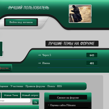
Войти под логином
Через 5
643
Имена
481
 форума
бщения
·
Участники
·
Правила форума
·
Поиск
·
RSS
Свежее на форуме
Оценка сайта Filmanu