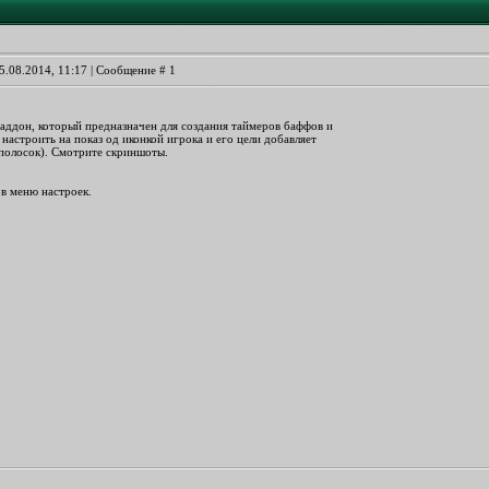
5.08.2014, 11:17 | Сообщение #
1
 аддон, который предназначен для создания таймеров баффов и
астроить на показ од иконкой игрока и его цели добавляет
 полосок). Смотрите скриншоты.
ов меню настроек.