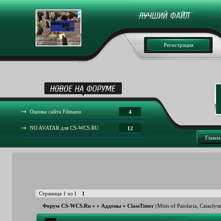
Регистрация
Оценка сайта Filmanu
4
NO AVATAR для CS-WCS.RU
12
Главна
Страница
1
из
1
1
Форум CS-WCS.Ru
»
»
Аддоны
»
ClassTimer
(Mists of Pandaria, Cataclys