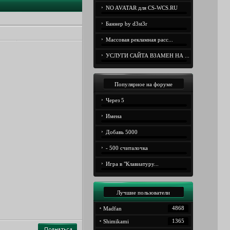
NO AVATAR для CS-WCS.RU
Баннер by d3st3r
Массовая рекламная расс...
УСЛУГИ САЙТА ВЗАМЕН НА ...
Популярное на форуме
Через 5
Имена
Добавь 5000
- 500 считалочка
Игра в "Клавиатуру...
Лучшие пользователи
4868
Madfan
1365
Shimikami