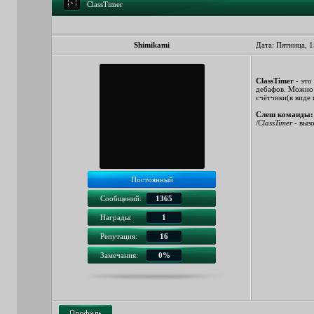
ClassTimer
Shimikami
Дата: Пятница, 1
ClassTimer
- это
дебафов. Можно н
счётчики(в виде
Слеш команды:
/ClassTimer
- выз
Постоянный
Сообщений:
1365
Награды:
1
Репутация:
16
Замечания:
0%