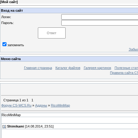
[
Мой сайт
]
Вход на сайт
Логин:
Пароль:
запомнить
Забыл
Меню сайта
Главная страница
Каталог файлов
Галерея картинок
Полезные стат
Правила сайта 
Страница
1
из
1
1
Форум CS-WCS.Ru
»
Аддоны
»
RicoMiniMap
RicoMiniMap
[
1
]
Shimikami
[14.08.2014, 23:51]