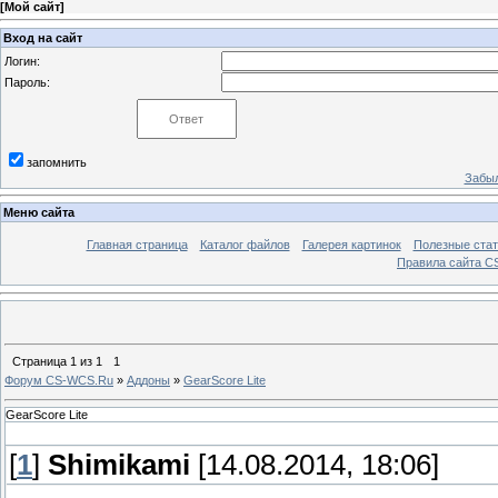
[
Мой сайт
]
Вход на сайт
Логин:
Пароль:
запомнить
Забыл
Меню сайта
Главная страница
Каталог файлов
Галерея картинок
Полезные стат
Правила сайта 
Страница
1
из
1
1
Форум CS-WCS.Ru
»
Аддоны
»
GearScore Lite
GearScore Lite
[
1
]
Shimikami
[14.08.2014, 18:06]