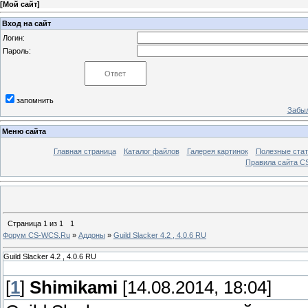
[
Мой сайт
]
Вход на сайт
Логин:
Пароль:
запомнить
Забыл
Меню сайта
Главная страница
Каталог файлов
Галерея картинок
Полезные стат
Правила сайта 
Страница
1
из
1
1
Форум CS-WCS.Ru
»
Аддоны
»
Guild Slacker 4.2 , 4.0.6 RU
Guild Slacker 4.2 , 4.0.6 RU
[
1
]
Shimikami
[14.08.2014, 18:04]