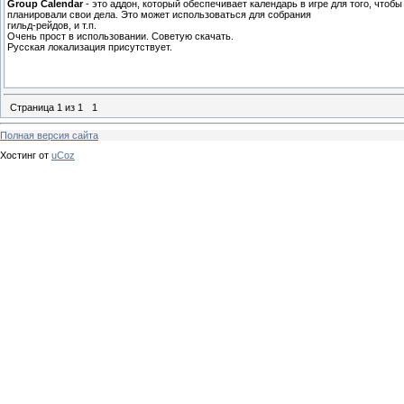
Group Calendar
- это аддон, который обеспечивает календарь в игре для того, чтобы
планировали свои дела. Это может использоваться для собрания
гильд-рейдов, и т.п.
Очень прост в использовании. Советую скачать.
Русская локализация присутствует.
Страница
1
из
1
1
Полная версия сайта
Хостинг от
uCoz