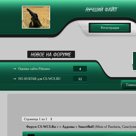
Регистрация
Оценка сайта Filmanu
4
NO AVATAR для CS-WCS.RU
12
Главна
Страница
1
из
1
1
Форум CS-WCS.Ru
»
»
Аддоны
»
SmartBuff
(Mists of Pandaria, Cataclys