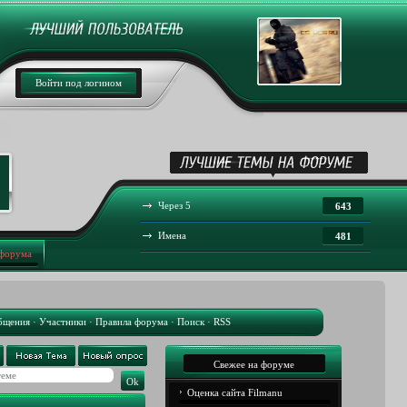
Войти под логином
Через 5
643
Имена
481
 форума
бщения
·
Участники
·
Правила форума
·
Поиск
·
RSS
Свежее на форуме
Оценка сайта Filmanu