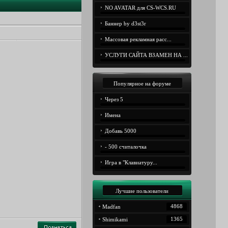
NO AVATAR для CS-WCS.RU
Баннер by d3st3r
Массовая рекламная расс...
УСЛУГИ САЙТА ВЗАМЕН НА ...
Популярное на форуме
Через 5
Имена
Добавь 5000
- 500 считалочка
Игра в "Клавиатуру...
Лучшие пользователи
4868
Madfan
1365
Shimikami