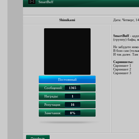
SmartBuff
Shimikami
Дата: Четверг, 1
SmartBuff
- аддо
(группу) бафы, к
Не забудете нико
В бою сам (тольк
И так далее. Там
Скриншоты:
Скриншот 1
Скриншот 2
Скриншот 3
Постоянный
Сообщений:
1365
Награды:
1
Репутация:
16
Замечания:
0%