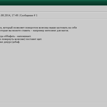
4.08.2014, 17:49 | Сообщение #
1
н, который позволяет поворотом колесика мыши кастовать на себя
оторые вы можете ставить – например интеллект для магов.
гда оббафать - напоминает.
о повернуть колесико) поставит щит.
 же декурс/дебаф.