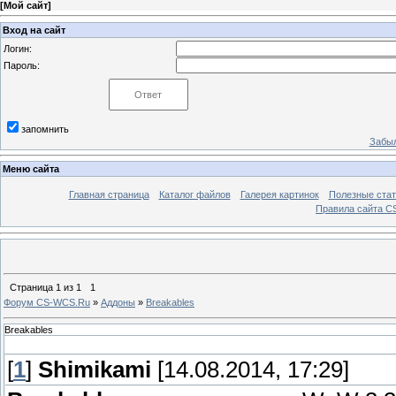
[
Мой сайт
]
Вход на сайт
Логин:
Пароль:
запомнить
Забыл
Меню сайта
Главная страница
Каталог файлов
Галерея картинок
Полезные стат
Правила сайта 
Страница
1
из
1
1
Форум CS-WCS.Ru
»
Аддоны
»
Breakables
Breakables
[
1
]
Shimikami
[14.08.2014, 17:29]