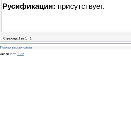
Русификация:
присутствует.
Страница
1
из
1
1
Полная версия сайта
Хостинг от
uCoz