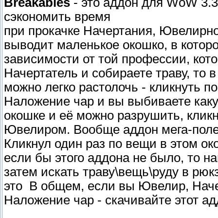
Breakables
- это аддон для WoW 3.3
сэкономить время
при прокачке Начертания, Ювелирно
выводит маленькое окошко, в котор
зависимости от той профессии, кото
Начертатель и собираете траву, то 
можно легко растолочь - кликнуть по
Наложение чар и вы выбиваете каку
окошке и её можно разрушить, кликну
Ювелиром. Вообще аддон мега-поле
Кликнул один раз по вещи в этом око
если бы этого аддона не было, то н
затем искать траву\вещь\руду в рюкз
это
В общем, если вы Ювелир, Наче
Наложение чар - скачивайте этот ад